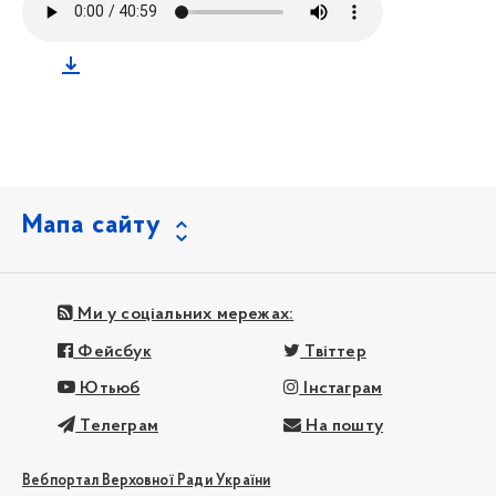
Мапа сайту
Ми у соціальних мережах:
Фейсбук
Твіттер
Ютьюб
Інстаграм
Телеграм
На пошту
Вебпортал Верховної Ради України