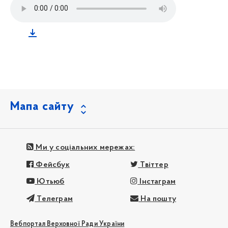
Мапа сайту
Ми у соціальних мережах:
Фейсбук
Твіттер
Ютьюб
Інстаграм
Телеграм
На пошту
Вебпортал Верховної Ради України