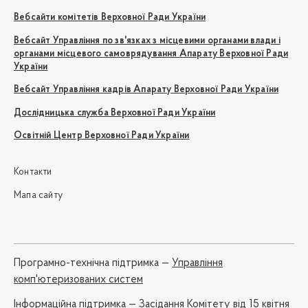
Вебсайти комітетів Верховної Ради України
Вебсайт Управління по зв'язках з місцевими органами влади і
органами місцевого самоврядування Апарату Верховної Ради
України
Вебсайт Управління кадрів Апарату Верховної Ради України
Дослідницька служба Верховної Ради України
Освітній Центр Верховної Ради України
Контакти
Мапа сайту
Програмно-технічна підтримка —
Управління
комп'ютеризованих систем
Iнформаційна підтримка —
Засідання Комітету від 15 квітня