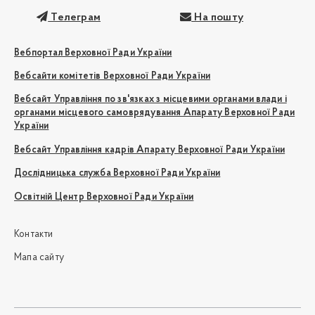
Телеграм
На пошту
Вебпортал Верховної Ради України
Вебсайти комітетів Верховної Ради України
Вебсайт Управління по зв'язках з місцевими органами влади і
органами місцевого самоврядування Апарату Верховної Ради
України
Вебсайт Управління кадрів Апарату Верховної Ради України
Дослідницька служба Верховної Ради України
Освітній Центр Верховної Ради України
Контакти
Мапа сайту