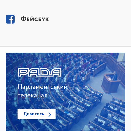
Фейсбук
Парламентський
телеканал
Дивитись