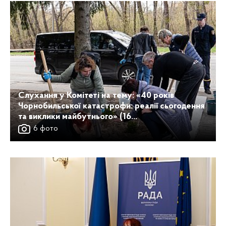
Слухання у Комітеті на тему: «40 років
Чорнобильської катастрофи: реалії сьогодення
та виклики майбутнього» (16...
6 фото