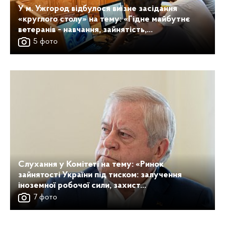
У м. Ужгород відбулося виїзне засідання
«круглого столу» на тему: «Гідне майбутнє
ветеранів - навчання, зайнятість,...
5 фото
Слухання у Комітеті на тему: «Ринок
зайнятості України під тиском: залучення
іноземної робочої сили, захист...
7 фото