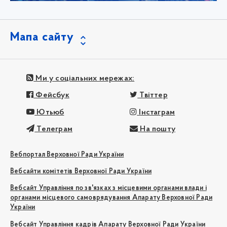
Мапа сайту
Ми у соціальних мережах:
Фейсбук
Твіттер
Ютьюб
Інстаграм
Телеграм
На пошту
Вебпортал Верховної Ради України
Вебсайти комітетів Верховної Ради України
Вебсайт Управління по зв'язках з місцевими органами влади і
органами місцевого самоврядування Апарату Верховної Ради
України
Вебсайт Управління кадрів Апарату Верховної Ради України