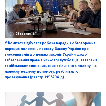
05 серпня,16:11
У Комітеті відбулася робоча наради з обговорення
окремих положень проєкту Закону України про
внесення змін до деяких законів України щодо
забезпечення права військовослужбовців, ветеранів
та військовополонених, яких звільнено з полону, на
належну медичну допомогу, реабілітацію,
протезування (реєстр. №13704-д)