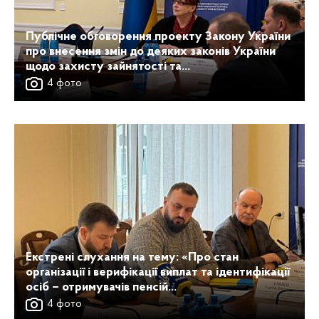
Публічне обговорення проекту Закону України
про внесення змін до деяких законів України
щодо захисту зайнятості та...
4 фото
Екстрені слухання на тему: «Про стан
організації і верифікації виплат та ідентифікації
осіб – отримувачів пенсій...
4 фото