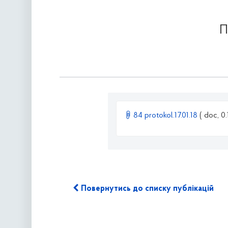
П
84 protokol.17.01.18
( doc, 0
Повернутись до списку публікацій