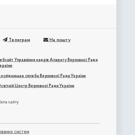
Телеграм
На пошту
ебсайт Управління кадрів Апарату Верховної Ради
країни
ослідницька служба Верховної Ради України
світній Центр Верховної Ради України
апа сайту
ованих систем