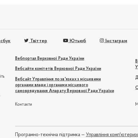
сбук
Твіттер
Ютьюб
Інстаграм
Вебпортал Верховної Ради України
В
У
Вебсайти комітетів Верховної Ради України
іть
Д
Вебсайт Управління по зв'язках з місцевими
органами влади і органами місцевого
О
самоврядування Апарату Верховної Ради України
e
Контакти
М
Програмно-технічна підтримка —
Управління комп'ютериз