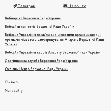
Телеграм
На пошту
Вебпортал Верховної Ради України
Вебсайти комітетів Верховної Ради України
Вебсайт Управління по зв'язках з місцевими органами влади і
органами місцевого самоврядування Апарату Верховної Ради
України
Вебсайт Управління кадрів Апарату Верховної Ради України
Дослідницька служба Верховної Ради України
Освітній Центр Верховної Ради України
Контакти
Мапа сайту