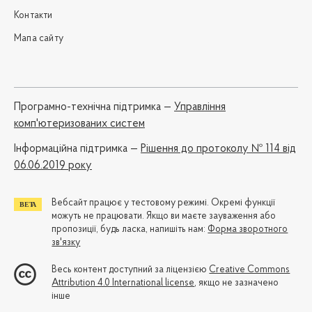
Контакти
Мапа сайту
Програмно-технічна підтримка —
Управління
комп'ютеризованих систем
Iнформаційна підтримка —
Рішення до протоколу № 114 від
06.06.2019 року
Вебсайт працює у тестовому режимі. Окремі функції
можуть не працювати. Якщо ви маєте зауваження або
пропозиції, будь ласка, напишіть нам:
Форма зворотного
зв'язку
Весь контент доступний за ліцензією
Creative Commons
Attribution 4.0 International license
, якщо не зазначено
інше