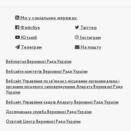
Ми у соціальних мережах:
Фейсбук
Твіттер
Ютьюб
Інстаграм
Телеграм
На пошту
Вебпортал Верховної Ради України
Вебсайти комітетів Верховної Ради України
Вебсайт Управління по зв'язках з місцевими органами влади і
органами місцевого самоврядування Апарату Верховної Ради
України
Вебсайт Управління кадрів Апарату Верховної Ради України
Дослідницька служба Верховної Ради України
Освітній Центр Верховної Ради України