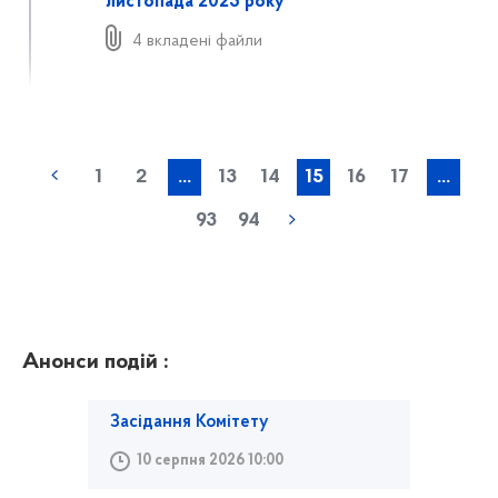
листопада 2023 року
4 вкладені файли
1
2
...
13
14
15
16
17
...
93
94
Анонси подій :
Засідання Комітету
10 серпня 2026 10:00