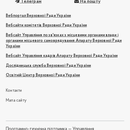
Телеграм
На пошту
Вебпортал Верховної Ради України
Вебсайти комітетів Верховної Ради України
Вебсайт Управління по зв'язках з місцевими органами влади і
органами місцевого самоврядування Апарату Верховної Ради
України
Вебсайт Управління кадрів Апарату Верховної Ради України
Дослідницька служба Верховної Ради України
Освітній Центр Верховної Ради України
Контакти
Мапа сайту
Програмно-технічна підтримка —
Управління