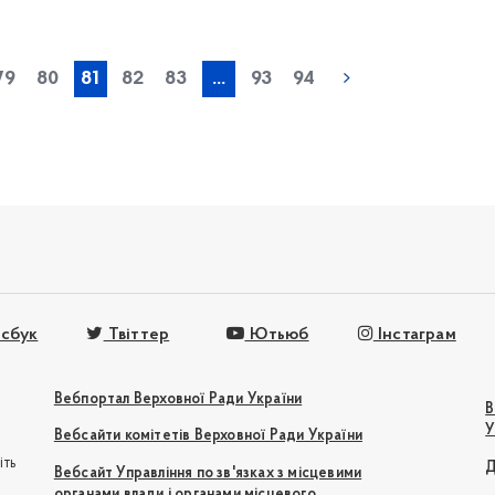
« попередня
79
80
81
82
83
...
93
94
сбук
Твіттер
Ютьюб
Інстаграм
Вебпортал Верховної Ради України
В
У
Вебсайти комітетів Верховної Ради України
іть
Д
Вебсайт Управління по зв'язках з місцевими
органами влади і органами місцевого