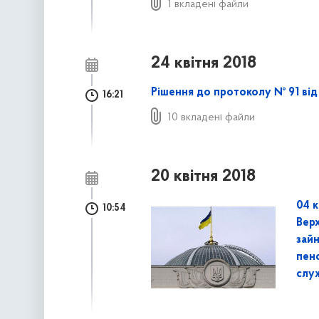
1 вкладені файли
24 квітня 2018
Рішення до протоколу № 91 від 
16:21
10 вкладені файли
20 квітня 2018
04 к
10:54
Верх
зай
пенс
служ