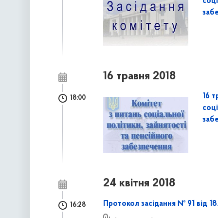
соці
заб
16 травня 2018
16 т
18:00
соці
заб
24 квітня 2018
Протокол засідання № 91 від 18
16:28