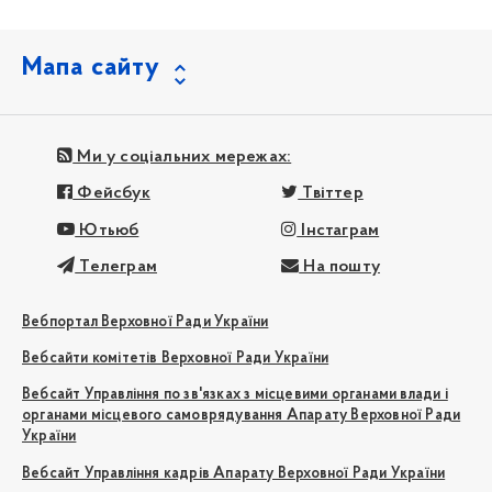
Мапа сайту
Ми у соціальних мережах:
Фейсбук
Твіттер
Ютьюб
Інстаграм
Телеграм
На пошту
Вебпортал Верховної Ради України
Вебсайти комітетів Верховної Ради України
Вебсайт Управління по зв'язках з місцевими органами влади і
органами місцевого самоврядування Апарату Верховної Ради
України
Вебсайт Управління кадрів Апарату Верховної Ради України