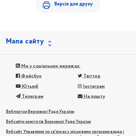
Версія для друку
Мапа сайту
Ми у соціальних мережах:
Фейсбук
Твіттер
Ютьюб
Інстаграм
Телеграм
На пошту
Вебпортал Верховної Ради України
Вебсайти комітетів Верховної Ради України
Вебсайт Управління по зв'язках з місцевими органами влади і