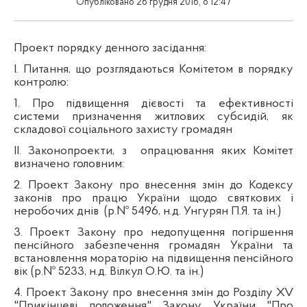
Опубліковано 26 грудня 2016, о 12:47
Проект порядку денного засідання:
І. Питання, що розглядаються Комітетом в порядку
контролю:
1. Про підвищення дієвості та ефективності
системи призначення житлових субсидій, як
складової соціального захисту громадян
ІІ. Законопроекти, з
опрацювання яких Комітет
визначено головним:
2.
Проект Закону про внесення змін до Кодексу
законів про працю України щодо святкових і
неробочих днів
(р.№ 5496, н.д. Унгурян П.Я. та ін.)
3. Проект Закону про недопущення погіршення
пенсійного забезпечення громадян України та
встановлення мораторію на підвищення пенсійного
вік (р.№ 5233, н.д. Вілкул О.Ю. та ін.)
4. Проект Закону про внесення змін до Розділу XV
"Прикінцеві положення" Закону України "Про