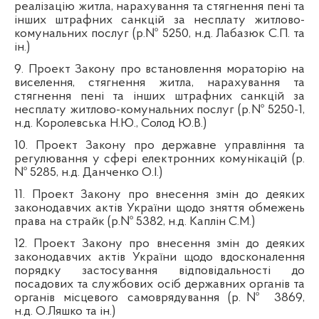
реалізацію житла, нарахування та стягнення пені та
інших штрафних санкцій за несплату житлово-
комунальних послуг (р.№ 5250, н.д. Лабазюк С.П. та
ін.)
9. Проект Закону про встановлення мораторію на
виселення, стягнення житла, нарахування та
стягнення пені та інших штрафних санкцій за
несплату житлово-комунальних послуг (р.№ 5250-1,
н.д. Королевська Н.Ю., Солод Ю.В.)
10. Проект Закону про державне управління та
регулювання у сфері електронних комунікацій (р.
№ 5285, н.д. Данченко О.І.)
11. Проект Закону про внесення змін до деяких
законодавчих актів України щодо зняття обмежень
права на страйк (р.№ 5382, н.д. Каплін С.М.)
12. Проект Закону про внесення змін до деяких
законодавчих актів України щодо вдосконалення
порядку застосування відповідальності до
посадових та службових осіб державних органів та
органів місцевого самоврядування (р.№ 3869,
н.д. О.Ляшко та ін.)