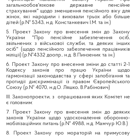
загальнообов'язкове державне пенсійне
страхування" щодо зменшення пенсійного віку для
жінок, які народили і виховали трьох або більше
дітей (р.№ 5343, н.д. Констанкевич І.М. та ін.)
5. Проект Закону про внесення змін до Закону
України "Про пенсійне забезпечення осіб,
звільнених з військової служби, та деяких інших
осіб" (щодо пенсійного забезпечення працівників
міліції) (р.№4332 доопр., н.д. В.Пинзеник та ін.)
6. Проект Закону про внесення зміни до статті 2-1
Кодексу законів про працю України щодо
гармонізації законодавства у сфері запобігання та
протидії дискримінації із правом Європейського
Союзу (р.№ 4070, н.д.О. Ляшко, В.Рабінович)
ІІI. Законопроекти, з
опрацювання яких Комітет не
є головним:
7. Проект Закону про внесення змін до деяких
законів України щодо удосконалення оборонно-
мобілізаційних питань (р.№ 4988, н.д. Мамчур Ю.В.)
8. Проект Закону про мораторій на примусову