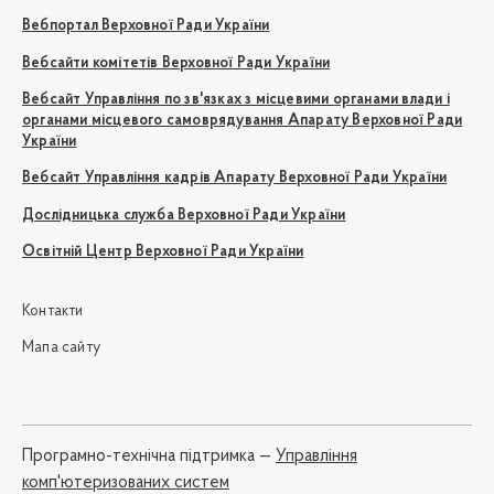
Вебпортал Верховної Ради України
Вебсайти комітетів Верховної Ради України
Вебсайт Управління по зв'язках з місцевими органами влади і
органами місцевого самоврядування Апарату Верховної Ради
України
Вебсайт Управління кадрів Апарату Верховної Ради України
Дослідницька служба Верховної Ради України
Освітній Центр Верховної Ради України
Контакти
Мапа сайту
Програмно-технічна підтримка —
Управління
комп'ютеризованих систем