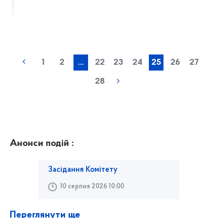
1
2
...
22
23
24
25
26
27
28
Анонси подій :
Засідання Комітету
10 серпня 2026 10:00
Переглянути ще