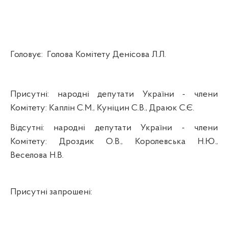
Голову
є
:
Голова
Комітету
Денісова Л.Л.
Присутні
:
народні
депутати
України
- члени
Комітету
:
Каплін
С.М.,
Куніцин
С.В.,
Драюк
С.Є.
Відсутні
:
народні
депутати
України
- члени
Комітету
:
Дроздик
О.В., Королевська Н.Ю.,
Веселова Н.В.
Присутні
запрошені
: