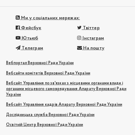
Ми у соціальних мережах:
Фейсбук
Твіттер
Ютьюб
Інстаграм
Телеграм
На пошту
Вебпортал Верховної Ради України
Вебсайти комітетів Верховної Ради України
Вебсайт Управління по зв'язках з місцевими органами влади і
органами місцевого самоврядування Апарату Верховної Ради
України
Вебсайт Управління кадрів Апарату Верховної Ради України
Дослідницька служба Верховної Ради України
Освітній Центр Верховної Ради України