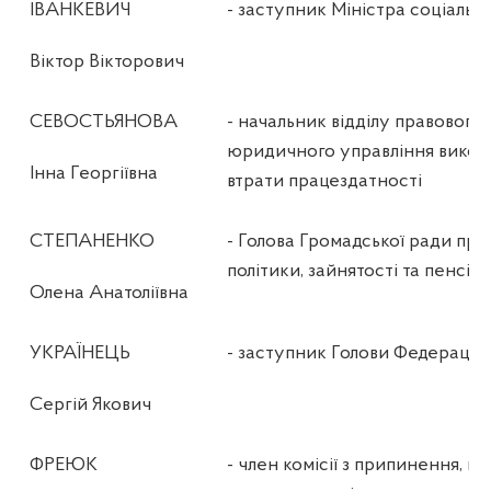
ІВАНКЕВИЧ
- заступник
Міністра
соц
іальн
Віктор
В
ікторович
СЕВОСТЬЯНОВА
- начальник
відділу
правового
юридичного
управління
викон
Інна
Георгіївна
втрати
працездатності
СТЕПАНЕНКО
- Голова
Громадської
ради пр
політики
,
зайнятості
та
пенсій
Олена
Анатоліївна
УКРАЇНЕЦЬ
- заступник
Голови
Федерації
Сергій
Якович
ФРЕЮК
- член
комісії
з
припинення
, н