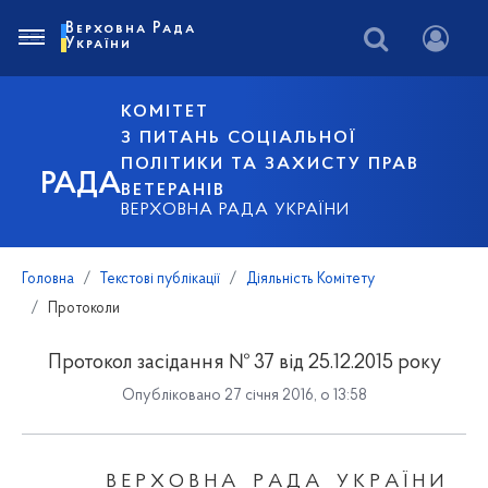
Верховна Рада
України
КОМІТЕТ
З ПИТАНЬ СОЦІАЛЬНОЇ
ПОЛІТИКИ ТА ЗАХИСТУ ПРАВ
РАДА
ВЕТЕРАНІВ
ВЕРХОВНА РАДА УКРАЇНИ
Головна
Текстові публікації
Діяльність Комітету
Протоколи
Протокол засідання № 37 від 25.12.2015 року
Опубліковано 27 січня 2016, о 13:58
В Е Р Х О В Н А
Р А Д А
У К Р А Ї Н И