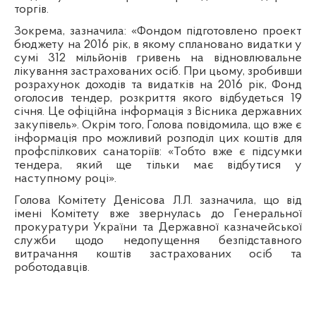
торгів
.
Зокрема
,
зазначила
: «Фондом
п
ідготовлено
проект
бюджету на 2016
рік
, в
якому
сплановано
видатки
у
сумі
312
мільйонів
гривень
на
відновлювальне
лікування
застрахованих
осіб
. При
цьому
,
зробивши
розрахунок
доходів
та
видатків
на 2016
рік
, Фонд
оголосив
тендер,
розкриття
якого
відбудеться
19
січня
.
Це
офіційна
інформація
з
В
існика
державних
закупівель
».
Окрім
того, Голова
повідомила
,
що
вже
є
інформація
про
можливий
розподіл
цих
коштів
для
профспілкових
санаторіїв
: «
Тобто
вже
є
п
ідсумки
тендера,
який
ще
тільки
має
відбутися
у
наступному
році
».
Голова
Комітету
Денісова Л.Л.
зазначила
,
що
від
імені
Комітету
вже
звернулась
до
Генеральної
прокуратури
України
та
Державної
казначейської
служби
щодо
недопущення
безпідставного
витрачання
коштів
застрахованих
осіб
та
роботодавці
в
.