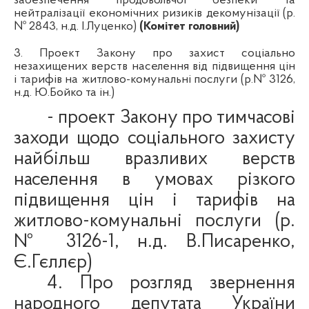
забезпечення продовольчої безпеки та
нейтралізації економічних ризиків декомунізації (р.
№
2843,
н.д
.
І.Луценко)
(Комітет головний)
3. Проект Закону про
захист
соц
іально
незахищених
верств
населення
від
підвищення
цін
і
тарифів
на
житлово-комунальні
послуги
(
р.№
3126,
н.д.
Ю.Бойко та
ін
.)
- проект Закону про тимчасові
заходи щодо соціального захисту
найбільш вразливих верств
населення в умовах різкого
підвищення цін і тарифів на
житлово-комунальні послуги (р.
№ 3126-1,
н.д
. В.Писаренко,
Є.
Гєллєр
)
4.
Про розгляд звернення
народного депутата України