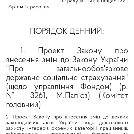
страхування
від
нещасних
вип
Артем Тарасович
ПОРЯДОК ДЕННИЙ:
1.
Проект Закону про
внесення
змін
до Закону
України
"Про
загальнообов'язкове
державне
соц
іальне
страхування
"
(
щодо
управління
Фондом)
(р.
№ 3261, М.
Папієв
)
(Комітет
головний)
2. Проект Закону про внесення змін до деяких
законодавчих актів України щодо додаткового
захисту інтересів окремих категорій працівників,