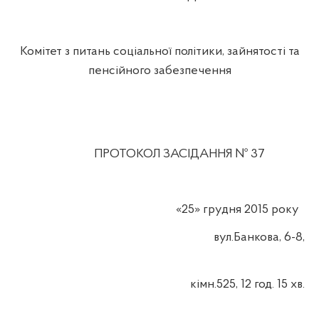
Комітет з питань соціальної політики, зайнятості та
пенсійного забезпечення
ПРОТОКОЛ ЗАСІДАННЯ №
3
7
«
2
5»
грудня
2015 року
вул
.Б
анкова
, 6-8,
кімн.525, 12 год. 15
хв
.