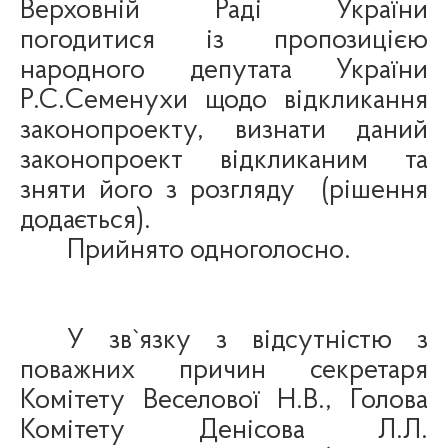
Верховній Раді України
погодитися із пропозицією
народного депутата України
Р.С.
Семенухи
щодо відкликання
законопроекту, визнати даний
законопроект відкликаним та
зняти його з розгляду
(рішення
додається).
Прийнято одноголосно.
У зв`язку з відсутністю з
поважних причин секретаря
Комітету
Веселової
Н.В., Голова
Комітету Денісова Л.Л.