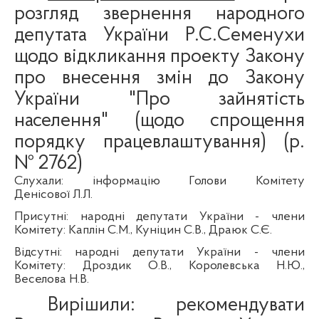
розгляд звернення народного
депутата України Р.С.
Семенухи
щодо відкликання проекту Закону
про внесення змін до Закону
України "Про зайнятість
населення" (щодо спрощення
порядку працевлаштування) (р.
№ 2762)
Слухали
:
інформацію
Голови
Комітету
Денісової
Л.Л.
Присутні
:
народні
депутати
України
- члени
Комітету
:
Каплін
С.М.,
Куніцин
С.В.,
Драюк
С.Є.
Відсутні
:
народні
депутати
України
- члени
Комітету
:
Дроздик
О.В., Королевська Н.Ю.,
Веселова Н.В.
Вирішили:
рекомендувати