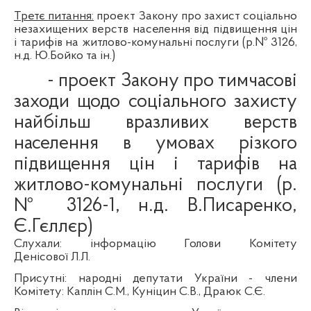
Третє
питання
:
проект Закону про
захист
соц
іально
незахищених
верств
населення
від
підвищення
цін
і
тарифів
на
житлово-комунальні
послуги
(
р.№
3126,
н.д.
Ю.Бойко та
ін
.)
- проект Закону про тимчасові
заходи щодо соціального захисту
найбільш вразливих верств
населення в умовах різкого
підвищення цін і тарифів на
житлово-комунальні послуги (р.
№ 3126-1,
н.д
. В.Писаренко,
Є.
Гєллєр
)
Слухали
:
інформацію
Голови
Комітету
Денісової
Л.Л.
Присутні
:
народні
депутати
України
- члени
Комітету
:
Каплін
С.М.,
Куніцин
С.В.,
Драюк
С.Є.