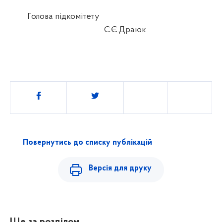
Голова
п
ідкомітету
С.Є.Драюк
Поділитись
Повернутись до списку публікацій
Версія для друку
Ще за розділом