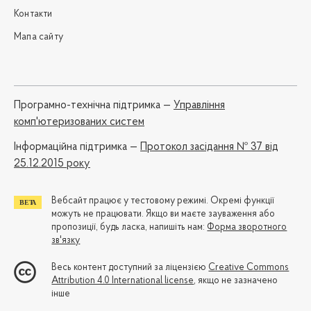
Контакти
Мапа сайту
Програмно-технічна підтримка —
Управління
комп'ютеризованих систем
Iнформаційна підтримка —
Протокол засідання № 37 від
25.12.2015 року
Вебсайт працює у тестовому режимі. Окремі функції
можуть не працювати. Якщо ви маєте зауваження або
пропозиції, будь ласка, напишіть нам:
Форма зворотного
зв'язку
Весь контент доступний за ліцензією
Creative Commons
Attribution 4.0 International license
, якщо не зазначено
інше