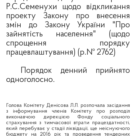
Р.С.
Семенухи
щодо відкликання
проекту Закону про внесення
змін до Закону України "Про
зайнятість населення" (щодо
спрощення порядку
працевлаштування) (р.№ 2762)
Порядок денний прийнято
одноголосно.
Голова
Комітету
Денісова Л.Л.
розпочала
засідання
з
інформування
членів
Комітету
про
розподіл
виконавчою
дирекцією
Фонду
соц
іального
страхування
з
тимчасової
втрати
працездатності
,
який
перебуває
у
стадії
ліквідації
,
ще
неіснуючого
бюджету на 2016
рік
та
проведення
тендерних