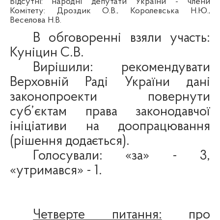
Відсутні
:
народні
депутати
України
- члени
Комітету
:
Дроздик
О.В., Королевська Н.Ю.,
Веселова Н.В.
В
обговоренні
взяли участь:
Куніцин С.В.
Вирішили:
рекомендувати
Верховній Раді України
дані
законопроекти
повернути
суб’єктам права законодавчої
ініціативи на доопрацювання
(рішення додається).
Голосували: «за» - 3,
«утримався» - 1.
Четверте питання:
п
ро