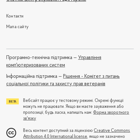
Контакти
Мапа сайту
Програмно-технічна підтримка —
Управління
комп'ютеризованих систем
Iнформаційна підтримка —
Рішення - Комітет з питань
соціальної політики та захисту прав ветеранів
Вебсайт працює у тестовому режимі. Окремі функції
можуть не працювати. Якщо ви маєте зауваження або
пропозиції, будь ласка, напишіть нам:
Форма зворотного
зв'язку
Весь контент доступний за ліцензією
Creative Commons
Attribution 4.0 International license
, якщо не зазначено