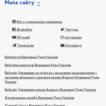
Мапа сайту
Ми у соціальних мережах:
Фейсбук
Твіттер
Ютьюб
Інстаграм
Телеграм
На пошту
Вебпортал Верховної Ради України
Вебсайти комітетів Верховної Ради України
Вебсайт Управління по зв'язках з місцевими органами влади і
органами місцевого самоврядування Апарату Верховної Ради
України
Вебсайт Управління кадрів Апарату Верховної Ради України
Дослідницька служба Верховної Ради України
Освітній Центр Верховної Ради України