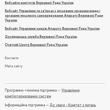
Вебсайти комітетів Верховної Ради України
Вебсайт Управління по зв'язках з місцевими органами влади і
органами місцевого самоврядування Апарату Верховної Ради
України
Вебсайт Управління кадрів Апарату Верховної Ради України
Дослідницька служба Верховної Ради України
Освітній Центр Верховної Ради України
Контакти
Мапа сайту
Програмно-технічна підтримка —
Управління
комп'ютеризованих систем
Iнформаційна підтримка —
До уваги - Комітет з питань