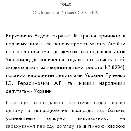
тощо
Опубліковано 16 травня 2018, о 11:19
Верховною Радою України 15 травня прийнято в
першому читанні за основу проект Закону України
про внесення змін до деяких законодавчих актів
України щодо посилення соціального захисту осіб,
які доглядають за хворими дітьми (реєстр. № 8294),
поданий народними депутатами України Луценко
І.С., Герасимовим А.В. та іншими народними
депутатами України
.
Реалізація законодавчої ініціативи надає право
одному з непрацюючих працездатних батьків,
усиновителів, опікуну, піклувальнику
на
зарахування періоду догляду за
дитиною, хворою