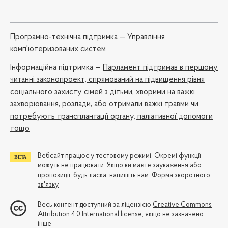
Програмно-технічна підтримка —
Управління
комп'ютеризованих систем
Iнформаційна підтримка —
Парламент підтримав в першому
читанні законопроект, спрямований на підвищення рівня
соціального захисту сімей з дітьми, хворими на важкі
захворювання, розлади, або отримали важкі травми чи
потребують трансплантації органу, паліативної допомоги
тощо
Вебсайт працює у тестовому режимі. Окремі функції
можуть не працювати. Якщо ви маєте зауваження або
пропозиції, будь ласка, напишіть нам:
Форма зворотного
зв'язку
Весь контент доступний за ліцензією
Creative Commons
Attribution 4.0 International license
, якщо не зазначено
інше