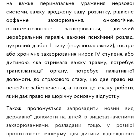
на важке перинатальне ураження нервової
системи, важку вроджену ваду розвитку, рідкісне
орфанне захворювання, онкологічне,
онкогематологічне захворювання, дитячий
церебральний параліч, важкий психічний розлад,
цукровий діабет I типу (інсулінозалежний), гостре
або хронічне захворювання нирок IV ступеня, або
дитиною, яка отримала важку травму, потребує
трансплантації органу, потребує паліативної
допомоги, до страхового стажу, що дає право на
пенсійне забезпечення, а також до стажу роботи,
який дає право на щорічну основну відпустку.
Також пропонується
запровадити новий вид
державної допомоги на дітей із вищезазначеними
захворюваннями, розладами тощо, у розмірі
прожиткового мінімуму для дитини відповідного