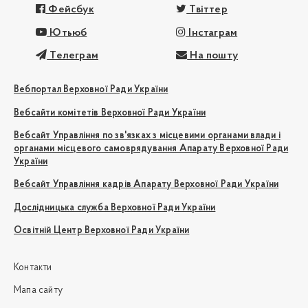
Фейсбук
Твіттер
Ютьюб
Інстаграм
Телеграм
На пошту
Вебпортал Верховної Ради України
Вебсайти комітетів Верховної Ради України
Вебсайт Управління по зв'язках з місцевими органами влади і
органами місцевого самоврядування Апарату Верховної Ради
України
Вебсайт Управління кадрів Апарату Верховної Ради України
Дослідницька служба Верховної Ради України
Освітній Центр Верховної Ради України
Контакти
Мапа сайту