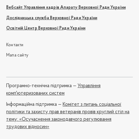
Вебсайт Управління кадрів Апарату Верховної Ради України
Дослідницька служба Верховної Ради України
Освітній Центр Верховної Ради України
Контакти
Мапа сайту
Програмно-технічна підтримка —
Управління
комп'ютеризованих систем
Iнформаційна підтримка —
Комітет з питань соціальної
політики та захисту прав ветеранів провів круглий стіл на
тему: «Осучаснення законодавчого регулювання
трудових відносин»