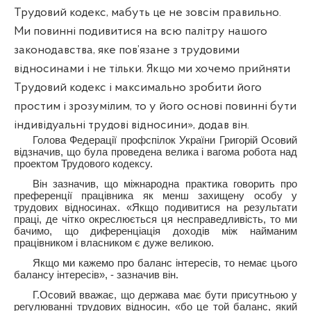
Трудовий кодекс, мабуть це не зовсім правильно.
Ми повинні подивитися на всю палітру нашого
законодавства, яке пов’язане з трудовими
відносинами і не тільки. Якщо ми хочемо прийняти
Трудовий кодекс і максимально зробити його
простим і зрозумілим, то у його основі повинні бути
індивідуальні трудові відносини», додав він.
Голова Федерації профспілок України Григорій Осовий
відзначив, що була проведена велика і вагома робота над
проектом Трудового кодексу.
Він зазначив, що міжнародна практика говорить про
преференції працівника як менш захищену особу у
трудових відносинах. «Якщо подивитися на результати
праці, де чітко окреслюється ця несправедливість, то ми
бачимо, що диференціація доходів між найманим
працівником і власником є дуже великою.
Якщо ми кажемо про баланс інтересів, то немає цього
балансу інтересів», - зазначив він.
Г.Осовий вважає, що держава має бути присутньою у
регулюванні трудових відносин, «бо це той баланс, який