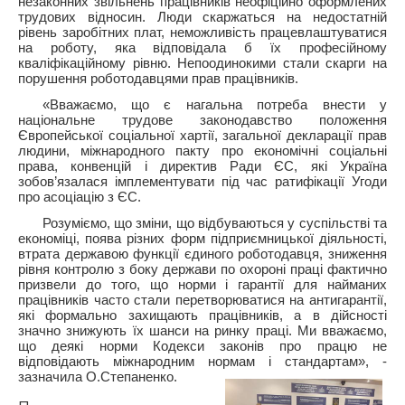
незаконних звільнень працівників неофіційно оформлених
трудових відносин. Люди скаржаться на недостатній
рівень заробітних плат, неможливість працевлаштуватися
на роботу, яка відповідала б їх професійному
кваліфікаційному рівню. Непоодинокими стали скарги на
порушення роботодавцями прав працівників.
«Вважаємо, що є нагальна потреба внести у
національне трудове законодавство положення
Європейської соціальної хартії, загальної декларації прав
людини, міжнародного пакту про економічні соціальні
права, конвенцій і директив Ради ЄС, які Україна
зобов’язалася імплементувати під час ратифікації Угоди
про асоціацію з ЄС.
Розуміємо, що зміни, що відбуваються у суспільстві та
економіці, поява різних форм підприємницької діяльності,
втрата державою функції єдиного роботодавця, зниження
рівня контролю з боку держави по охороні праці фактично
призвели до того, що норми і гарантії для найманих
працівників часто стали перетворюватися на антигарантії,
які формально захищають працівників, а в дійсності
значно знижують їх шанси на ринку праці. Ми вважаємо,
що деякі норми Кодекси законів про працю не
відповідають міжнародним нормам і стандартам», -
зазначила О.Степаненко.