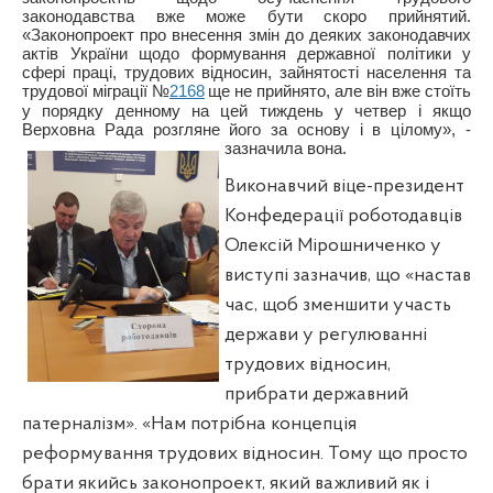
законодавства вже може бути скоро прийнятий.
«Законопроект про внесення змін до деяких законодавчих
актів України щодо формування державної політики у
сфері праці, трудових відносин, зайнятості населення та
трудової міграції №
2168
ще не прийнято, але він вже стоїть
у порядку денному на цей тиждень у четвер і якщо
Верховна Рада розгляне його за основу і в цілому», -
зазначила вона.
Виконавчий віце-президент
Конфедерації роботодавців
Олексій Мірошниченко у
виступі зазначив, що «настав
час, щоб зменшити участь
держави у регулюванні
трудових відносин,
прибрати державний
патерналізм». «Нам потрібна концепція
реформування трудових відносин. Тому що просто
брати якийсь законопроект, який важливий як і