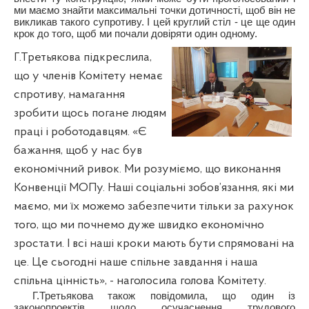
ми маємо знайти максимальні точки дотичності, щоб він не
викликав такого супротиву. І цей круглий стіл - це ще один
крок до того, щоб ми почали довіряти один одному.
Г.Третьякова підкреслила,
що у членів Комітету немає
спротиву, намагання
зробити щось погане людям
праці і роботодавцям. «Є
бажання, щоб у нас був
економічний ривок. Ми розуміємо, що виконання
Конвенції МОПу. Наші соціальні зобов’язання, які ми
маємо, ми їх можемо забезпечити тільки за рахунок
того, що ми почнемо дуже швидко економічно
зростати. І всі наші кроки мають бути спрямовані на
це. Це сьогодні наше спільне завдання і наша
спільна цінність», - наголосила голова Комітету.
Г.Третьякова також повідомила, що один із
законопроектів щодо осучаснення трудового