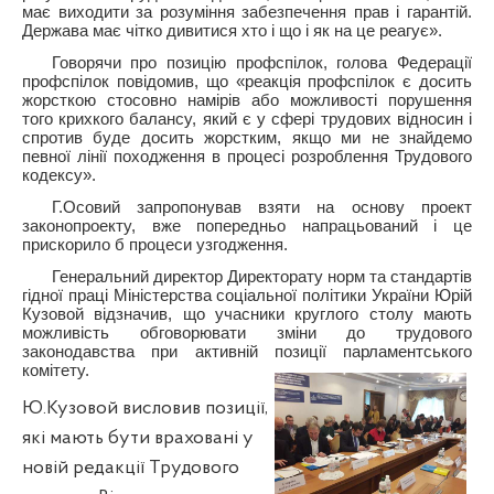
має виходити за розуміння забезпечення прав і гарантій.
Держава має чітко дивитися хто і що і як на це реагує».
Говорячи про позицію профспілок, голова Федерації
профспілок повідомив, що «реакція профспілок є досить
жорсткою стосовно намірів або можливості порушення
того крихкого балансу, який є у сфері трудових відносин і
спротив буде досить жорстким, якщо ми не знайдемо
певної лінії походження в процесі розроблення Трудового
кодексу».
Г.Осовий запропонував взяти на основу проект
законопроекту, вже попередньо напрацьований і це
прискорило б процеси узгодження.
Генеральний директор Директорату норм та стандартів
гідної праці Міністерства соціальної політики України Юрій
Кузовой відзначив, що учасники круглого столу мають
можливість обговорювати зміни до трудового
законодавства при активній позиції парламентського
комітету.
Ю.Кузовой висловив позиції,
які мають бути враховані у
новій редакції Трудового