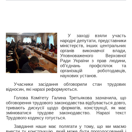
У заході взяли участь
народні депутати, представники
міністерств, інших центральних
органів виконавчої влади,
Уповноваженого Верховної
Ради України з прав людини,
об’єднань профспілок та
організацій роботодавців,
наукових установ.
Учасники засідання обговорили стан трудових
відносин, які наразі реформуються.
Голова Комітету Галина Третьякова зазначила, що
обговорення трудового законодавства відбувається довго,
тривають дискусії щодо форматів, конструкції, як має
змінюватися трудове законодавство. Наразі текст
Трудового кодексу готується.
Завдання наше має полягати у тому, що ми маємо
внести ту конструкцію, який може бути проголосований і