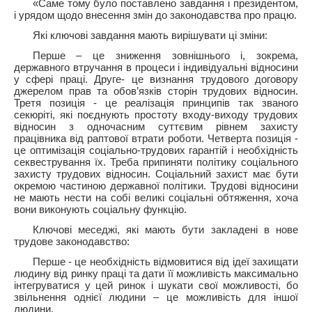
«Саме тому було поставлено завдання і президентом,
і урядом щодо внесення змін до законодавства про працю.
Які ключові завдання мають вирішувати ці зміни:
Перше – це зниження зовнішнього і, зокрема,
державного втручання в процеси і індивідуальні відносини
у сфері праці. Друге- це визнання трудового договору
джерелом прав та обов’язків сторін трудових відносин.
Третя позиція - це реалізація принципів так званого
секюріті, які поєднують простоту входу-виходу трудових
відносин з одночасним суттєвим рівнем захисту
працівника від раптової втрати роботи. Четверта позиція -
це оптимізація соціально-трудових гарантій і необхідність
секвестрування їх. Треба припиняти політику соціального
захисту трудових відносин. Соціальний захист має бути
окремою частиною державної політики. Трудові відносини
не мають нести на собі великі соціальні обтяження, хоча
вони виконують соціальну функцію.
Ключові меседжі, які мають бути закладені в нове
трудове законодавство:
Перше - це необхідність відмовитися від ідеї захищати
людину від ринку праці та дати її можливість максимально
інтегруватися у цей ринок і шукати свої можливості, бо
звільнення однієї людини – це можливість для іншої
людини.