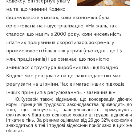
кодексу. Він звернув увагу
на те, що чинний Кодекс
формувався в умовах, коли економіка була
орієнтована на індустріалізацію. «На жаль, так
сталося, що навіть з 2000 року, коли чисельність
штатних працівників скоротилася, зокрема, у
промисловості більш ніж утричі (сьогодні - це 1,9
млн. працівників) і це означає, що повністю
змінилася структура виробництва і відповідно
Кодекс має реагувати на це, законодавство має
реагувати на ці зміни. Час вимагає інших підходів,
інших принципів регулювання», - зазначив він.
Ю.Кузовой також відзначив, що консервація діючих
норм і принципів трудового законодавства призводить до
того, що негнучкість, зарегульованість примушують
фактично у багатьох секторах ховати ці трудові відносини
і тікати в тінь. За різними оцінками від 26 до 32% економіки
знаходиться в тіні і трудові відносини приблизно в цих же
обсягах.