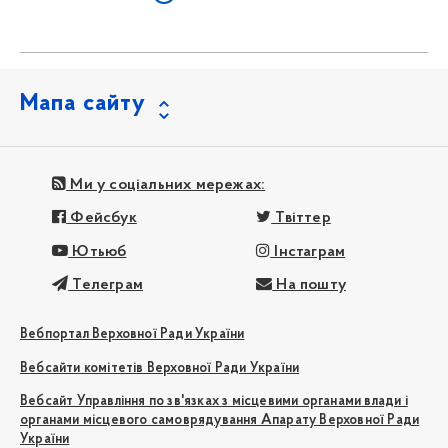
Мапа сайту
Ми у соціальних мережах:
Фейсбук
Твіттер
Ютьюб
Інстаграм
Телеграм
На пошту
Вебпортал Верховної Ради України
Вебсайти комітетів Верховної Ради України
Вебсайт Управління по зв'язках з місцевими органами влади і
органами місцевого самоврядування Апарату Верховної Ради
України