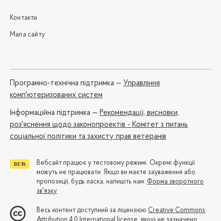
Контакти
Мапа сайту
Програмно-технічна підтримка —
Управління
комп'ютеризованих систем
Iнформаційна підтримка —
Рекомендації, висновки,
роз'яснення щодо законопроектів - Комітет з питань
соціальної політики та захисту прав ветеранів
Вебсайт працює у тестовому режимі. Окремі функції
можуть не працювати. Якщо ви маєте зауваження або
пропозиції, будь ласка, напишіть нам:
Форма зворотного
зв'язку
Весь контент доступний за ліцензією
Creative Commons
Attribution 4.0 International license
, якщо не зазначено