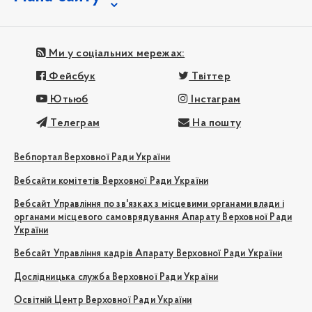
Ми у соціальних мережах:
Фейсбук
Твіттер
Ютьюб
Інстаграм
Телеграм
На пошту
Вебпортал Верховної Ради України
Вебсайти комітетів Верховної Ради України
Вебсайт Управління по зв'язках з місцевими органами влади і
органами місцевого самоврядування Апарату Верховної Ради
України
Вебсайт Управління кадрів Апарату Верховної Ради України
Дослідницька служба Верховної Ради України
Освітній Центр Верховної Ради України