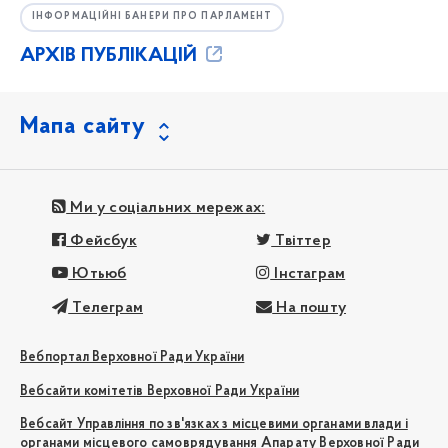
ІНФОРМАЦІЙНІ БАНЕРИ ПРО ПАРЛАМЕНТ
АРХІВ ПУБЛІКАЦІЙ
Мапа сайту
Ми у соціальних мережах:
Фейсбук
Твіттер
Ютьюб
Інстаграм
Телеграм
На пошту
Вебпортал Верховної Ради України
Вебсайти комітетів Верховної Ради України
Вебсайт Управління по зв'язках з місцевими органами влади і
органами місцевого самоврядування Апарату Верховної Ради