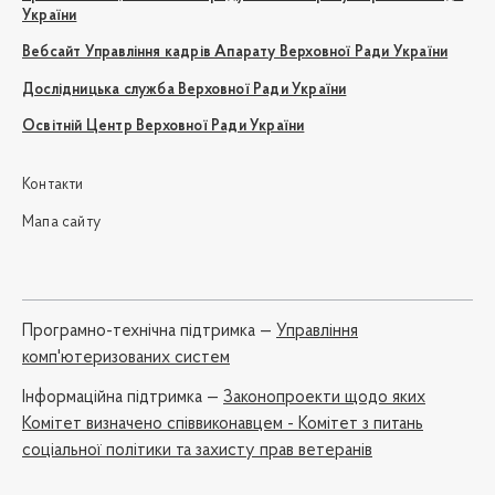
України
Вебсайт Управління кадрів Апарату Верховної Ради України
Дослідницька служба Верховної Ради України
Освітній Центр Верховної Ради України
Контакти
Мапа сайту
Програмно-технічна підтримка —
Управління
комп'ютеризованих систем
Iнформаційна підтримка —
Законопроекти щодо яких
Комітет визначено співвиконавцем - Комітет з питань
соціальної політики та захисту прав ветеранів