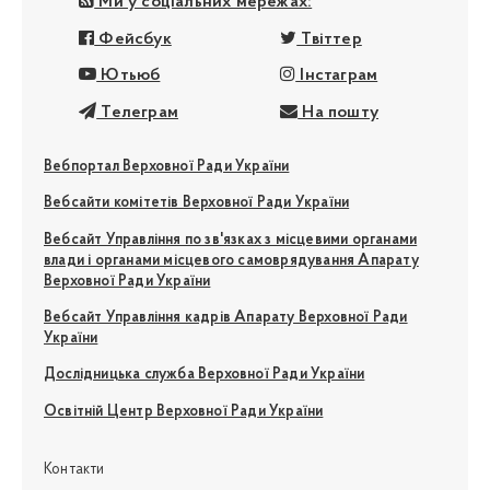
Ми у соціальних мережах:
Фейсбук
Твіттер
Ютьюб
Інстаграм
Телеграм
На пошту
Вебпортал Верховної Ради України
Вебсайти комітетів Верховної Ради України
Вебсайт Управління по зв'язках з місцевими органами
влади і органами місцевого самоврядування Апарату
Верховної Ради України
Вебсайт Управління кадрів Апарату Верховної Ради
України
Дослідницька служба Верховної Ради України
Освітній Центр Верховної Ради України
Контакти