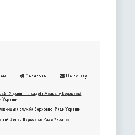
рам
Телеграм
На пошту
сайт Управління кадрів Апарату Верховної
и України
лідницька служба Верховної Ради України
ітній Центр Верховної Ради України