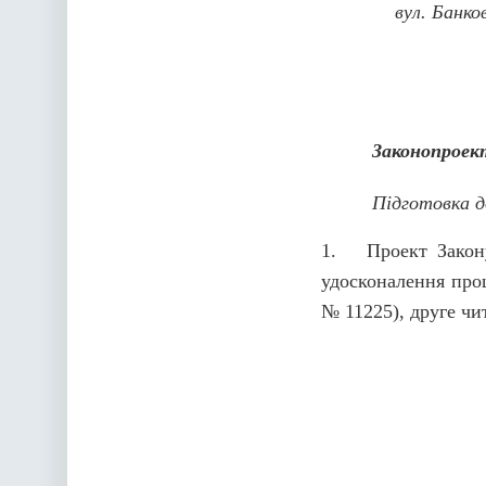
вул. Банко
Законопроек
Підготовка д
1. Проект Закону
удосконалення проц
№ 11225), друге чи