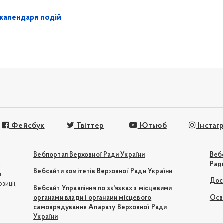
календаря подій
Фейсбук
Твіттер
Ютьюб
Інстаг
Вебпортал Верховної Ради України
Веб
Рад
.
Вебсайти комітетів Верховної Ради України
.
Дос
зиції,
Вебсайт Управління по зв'язках з місцевими
органами влади і органами місцевого
Осв
самоврядування Апарату Верховної Ради
України
ю