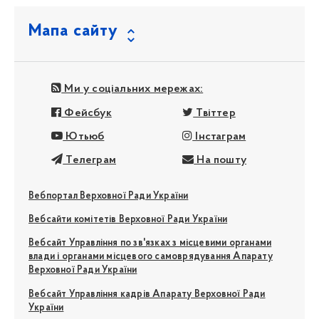
Мапа сайту
Ми у соціальних мережах:
Фейсбук
Твіттер
Ютьюб
Інстаграм
Телеграм
На пошту
Вебпортал Верховної Ради України
Вебсайти комітетів Верховної Ради України
Вебсайт Управління по зв'язках з місцевими органами
влади і органами місцевого самоврядування Апарату
Верховної Ради України
Вебсайт Управління кадрів Апарату Верховної Ради
України