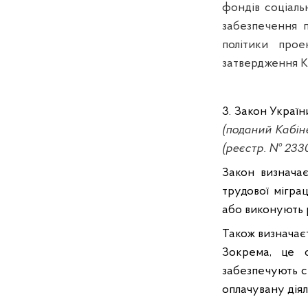
фондів соціаль
забезпечення п
політики про
затвердження Ка
3. Закон Україн
(поданий Кабін
(реєстр. № 233
Закон визначає
трудової мігра
або виконують р
Також визначаєт
Зокрема, це о
забезпечують с
оплачувану діял