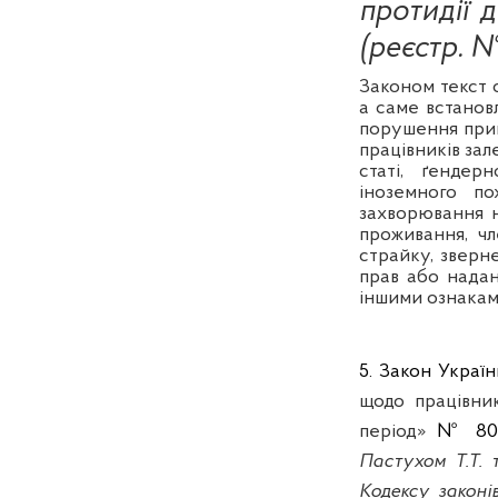
протидії 
(реєстр. №
Законом текст с
а саме встанов
порушення прин
працівників зал
статі,
ґендерн
іноземного пох
захворювання н
проживання, чл
страйку, зверн
прав або надан
іншими ознаками
5. Закон Україн
щодо працівник
період»
№ 801
Пастухом Т.Т. 
Кодексу законі