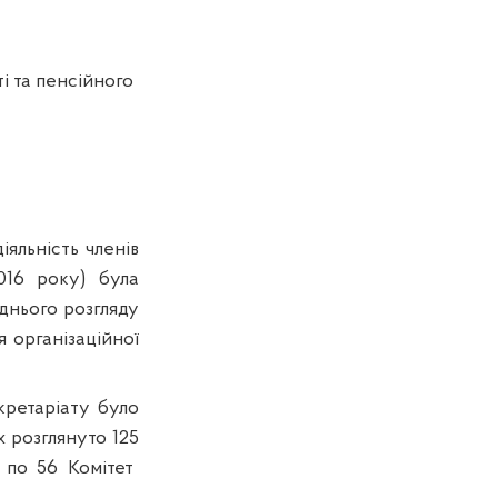
і та пенсійного
діяльність членів
016 року) була
днього розгляду
 організаційної
кретаріату було
х розглянуто 1
25
 по 5
6
Комітет