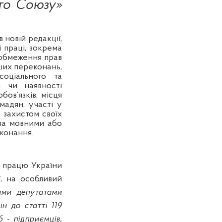
ого Союзу»
 новій редакції,
 праці, зокрема
 обмеження прав
нших переконань,
соціального та
ри чи наявності
ов’язків, місця
мадян, участі у
 захистом своїх
 за мовними або
иконання.
о працю України
ї, на особливий
ми депутатами
н до статті 119
 - підприємців,