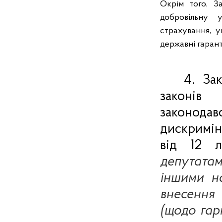
Окрім того, З
добровільну у
страхування, 
державні гарант
4. За
законів
законода
дискримін
від 12 л
депутат
іншими н
внесення
(щодо гар