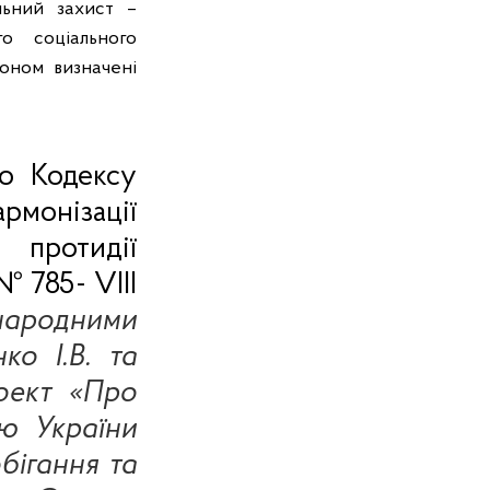
льний захист –
го соціального
оном визначені
до Кодексу
онізації
 протидії
№
785- VIII
ародними
ко І.В. та
оект «Про
ю України
бігання та