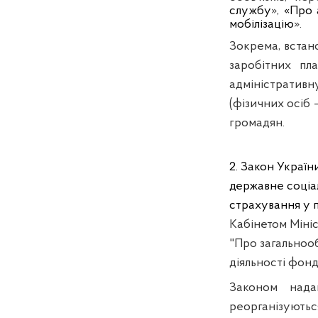
службу
»,
«Про 
мобілізацію
».
Зокрема, встано
заробітних пл
адміністративн
(фізичних осіб 
громадян.
2. Закон Україн
державне соціа
страхування у п
Кабінетом Мініс
"Про загальноо
діяльності фонд
Законом нада
реорганізують