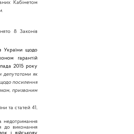
даних Кабінетом
и.
нято 8 Законів
в України щодо
коном гарантій
опада 2015 року
 депутатами як
 щодо посилення
икам, призваним
ни та статей 41,
за недотримання
ся до виконання
зок і військову