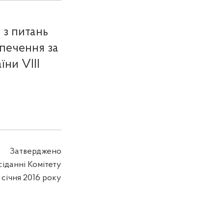
 з питань
зпечення за
їни VIІI
Затверджено
сіданні Комітету
 січня 2016 року