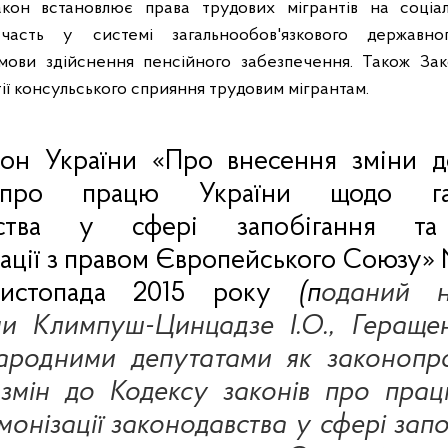
акон встановлює права трудових мігрантів на соціа
часть у системі загальнообов'язкового державно
умови здійснення пенсійного забезпечення. Також Зак
ії консульського сприяння трудовим мігрантам.
кон України «Про внесення зміни 
 про працю України щодо гарм
вства у сфері запобігання та
ації з правом Європейського Союзу»
истопада 2015 року
(п
оданий н
ами
Климпуш-Цинцадзе
І.О., Геращен
ародними депутатами як законопр
 змін до Кодексу законів про прац
монізації законодавства у сфері запо