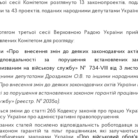
ьої сесії Комітетом
розглянуто 13 законопроектів, по
ни та
4
3 проектів, поданих народними депутатами Україн
тягом третьої сесії Верховною Радою України прий
овлених Комітетом для розгляду:
ни «Про
внесення змін до деяких законодавчих акті
ідповідальності
за
порушення
встановлених за
ризваним на військову службу» № 734-VIІІ від 3 лист
дними депутатами
Дроздиком
О.В. та іншими народними
Про внесення змін до деяких законодавчих актів України
ті за порушення встановлених законом гарантій працівн
ужбу» (реєстр. № 2035а).
ся зміни до статті 265 Кодексу законів про працю Украї
ксу України про адміністративні правопорушення.
заних статей посилено відповідальність роботодавця 
аконом гарантій та пільг працівникам, які залучають
ередбачених законами України
«Про військовий обов'я