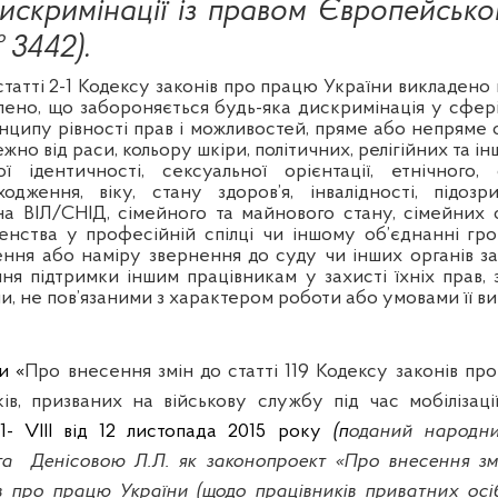
дискримінації із правом Європейськ
 3442).
татті 2-1 Кодексу законів про працю України викладено в
лено, що забороняється будь-яка дискримінація у сфері
ципу рівності прав і можливостей, пряме або непряме
ежно від раси, кольору шкіри, політичних, релігійних та і
ої
ідентичності, сексуальної орієнтації, етнічного, 
одження, віку, стану здоров’я, інвалідності, підоз
а ВІЛ/СНІД, сімейного та майнового стану, сімейних об
енства у професійній спілці чи іншому об’єднанні гро
ення або наміру звернення до суду чи інших органів за
ня підтримки іншим працівникам у захисті їхніх прав,
, не пов’язаними з характером роботи або умовами її в
и «
Про внесення змін до статті 119 Кодексу законів пр
ів, призваних на військову службу під час мобілізаці
- VIII від 12 листопада 2015 року
(п
оданий народни
та
Денісовою
Л.Л. як законопроект «Про внесення змі
в про працю України (щодо працівників приватних осіб