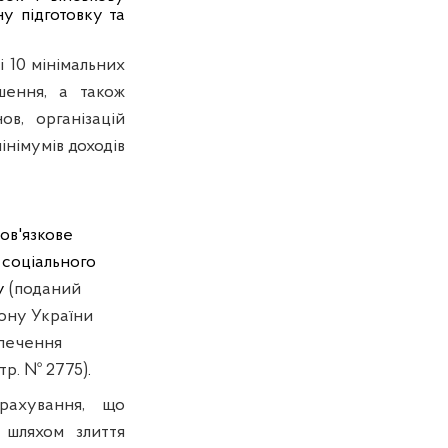
ну підготовку та
і 10 мінімальних
шення, а також
ов, організацій
інімумів доходів
ов'язкове
 соціального
ку
(поданий
кону України
зпечення
тр. № 2775)
.
рахування, що
 шляхом злиття