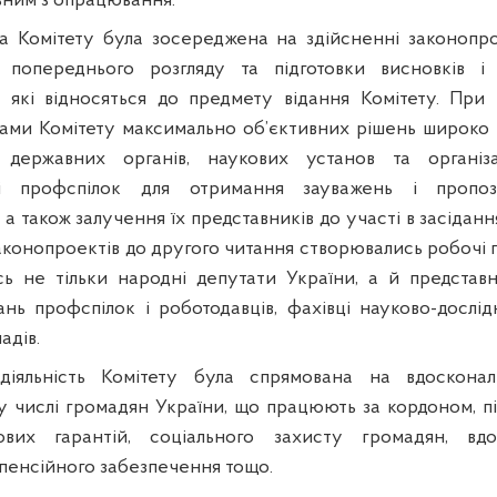
вним з опрацювання.
 Комітету була зосереджена на здійсненні законопро
попереднього розгляду та підготовки висновків і
, які відносяться до предмету відання Комітету. Пр
ами Комітету максимально об’єктивних рішень широко
державних органів, наукових установ та організа
 і профспілок для отримання зауважень і пропоз
 а також залучення їх представників до участі в засіданн
конопроектів до другого читання створювались робочі г
сь не тільки народні депутати України, а й представ
ань профспілок і роботодавців, фахівці науково-дослід
адів.
діяльність Комітету була спрямована на вдоскона
му числі громадян України, що працюють за кордоном, п
дових гарантій, соціального захисту громадян, вд
енсійного забезпечення тощо.