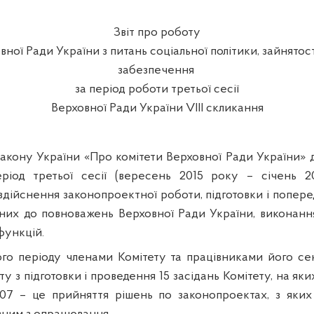
Звіт про роботу
вної Ради України з питань соціальної політики, зайнятост
забезпечення
за період роботи третьої сесії
Верховної Ради України VIІI скликання
Закону України «Про комітети Верховної Ради України
»
еріод третьої сесії (вересень 2015 року – січень 2
здійснення законопроектної роботи, підготовки і попере
ених до повноважень Верховної Ради України, виконання
функцій.
ого періоду членами Комітету та працівниками його се
у з підготовки і проведення 15 засідань Комітету, на яки
10
7 – це прийняття рішень по законопроектах, з яких