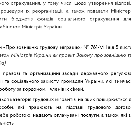
ного страхування, у тому числі щодо утворення відповід
роцедури їх реорганізації, а також подавати Міністер
екти бюджетів фондів соціального страхування дл
бінетом Міністрів України.
и «Про зовнішню трудову міграцію» № 761-VIII від 5 лис
етом Міністрів України як проект Закону про зовнішню т
0а)
 правові та організаційні засади державного регулюв
ції та соціального захисту громадян України, які тимча
оботу за кордоном, і членів їх сімей.
ься категорія трудових мігрантів, на яких поширюється д
соби, які працюють на підставі трудового догово
ебе роботою, надають оплачувані послуги, а також, які 
ьність.