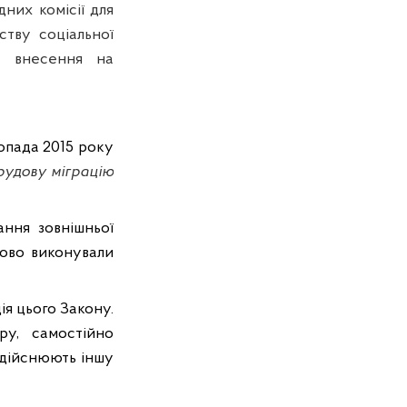
них комісії для
ству соціальної
я внесення на
топада 2015 року
рудову міграцію
ання зовнішньої
сово виконували
ія цього Закону.
ру, самостійно
здійснюють іншу