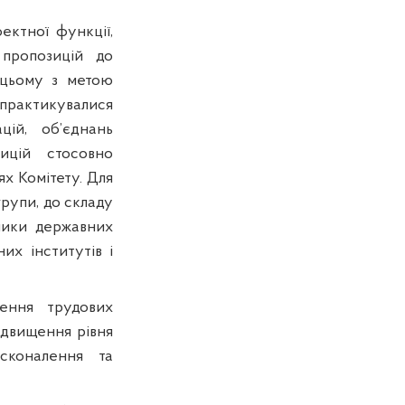
ектної функції
,
 пропозицій до
и цьому з метою
 практикувалися
цій, об’єднань
ицій стосовно
ях Комітету. Для
рупи, до складу
ники державних
них інститутів і
лення трудових
ідвищення рівня
осконалення та