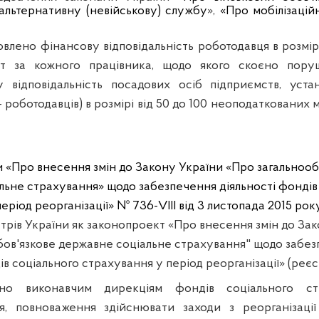
альтернативну (невійськову) службу
»,
«Про мобілізацій
влено фінансову відповідальність роботодавця в розмір
ат за кожного працівника, щодо якого скоєно пору
у відповідальність посадових осіб підприємств, устан
– роботодавців) в розмірі від 50 до 100 неоподаткованих м
и «Про внесення змін до Закону України «Про загальнооб
льне страхування» щодо забезпечення діяльності фондів
еріод реорганізації» № 736-VIII від 3 листопада 2015 ро
трів України як законопроект «Про внесення змін до За
бов'язкове державне соціальне страхування" щодо забе
ів соціального страхування у період реорганізації» (реєс
но виконавчим дирекціям фондів соціального ст
ся, повноваження здійснювати заходи з реорганізації