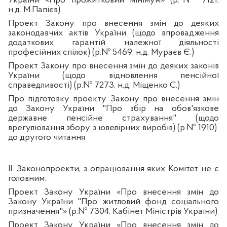
України «Про прожитковий мінімум» (р.№ 7121,
н.д. М.Папієв)
Проект Закону про внесення змін до деяких
законодавчих актів України (щодо впровадження
додаткових гарантій належної діяльності
професійних спілок) (р.№ 5469, н.д. Мураєв Є.)
Проект Закону про внесення змін до деяких законів
України (щодо відновлення пенсійної
справедливості) (р.№ 7273, н.д. Міщенко С.)
Про підготовку проекту Закону про внесення змін
до Закону України "Про збір на обов'язкове
державне пенсійне страхування" (щодо
врегулювання збору з ювелірних виробів) (р.№ 1910)
до другого читання
ІI. Законопроекти, з опрацювання
яких Комітет не є
головним:
Проект Закону України «Про внесення змін до
Закону України "Про житловий фонд соціального
призначення"» (р.№ 7304,
Кабінет Міністрів України)
Проект Закону України «Про внесення змін до