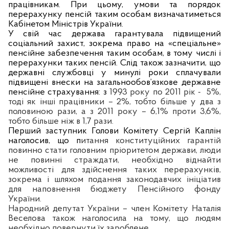
працівникам. При цьому, умови та порядок
перерахунку пенсій таким особам визначатиметься
Кабінетом Міністрів України.
У свій час держава гарантувала підвищений
соціальний захист, зокрема право на «спеціальне»
пенсійне забезпечення таким особам, в тому числі і
перерахунки таких пенсій. Слід також зазначити, що
державні службовці у минулі роки сплачували
підвищені внески на загальнообов’язкове державне
пенсійне страхування: з
1993 року по 2011 рік -
5%,
тоді як інші працівники – 2%, тобто більше у два з
половиною рази, а з 2011 року – 6,1% проти 3,6%,
тобто більше ніж в 1,7 рази.
Перший заступник Голови Комітету Сергій Каплін
наголосив, що п
итання конституційних гарантій
повинно стати головним пріоритетом держави, люди
не повинні страждати, необхідно віднайти
можливості для здійснення таких перерахунків,
зокрема і шляхом подання законодавчих ініціатив
для наповнення бюджету Пенсійного фонду
України.
Народний депутат України – член Комітету Наталія
Веселова також наголосила на тому, що людям
необхідно повернути їх зароблене.