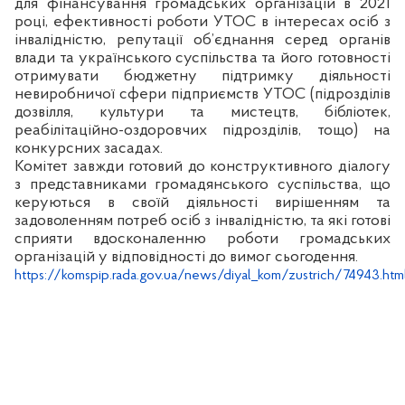
для фінансування громадських організацій в 2021
році, ефективності роботи УТОС в інтересах осіб з
інвалідністю, репутації об’єднання серед органів
влади та українського суспільства та його готовності
отримувати бюджетну підтримку діяльності
невиробничої сфери підприємств УТОС (підрозділів
дозвілля, культури та мистецтв, бібліотек,
реабілітаційно-оздоровчих підрозділів, тощо) на
конкурсних засадах.
Комітет завжди готовий до конструктивного діалогу
з представниками громадянського суспільства, що
керуються в своїй діяльності вирішенням та
задоволенням потреб осіб з інвалідністю, та які готові
сприяти вдосконаленню роботи громадських
організацій у відповідності до вимог сьогодення.
https://komspip.rada.gov.ua/news/diyal_kom/zustrich/74943.htm