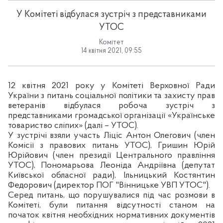
У Комітеті відбулася зустріч з представниками
УТОС
Комітет
14 квітня 2021, 09:55
12 квітня 2021 року у Комітеті Верховної Ради
України з питань соціальної політики та захисту прав
ветеранів відбулася робоча зустріч з
представниками громадської організації «Українське
товариство сліпих» (далі – УТОС).
У зустрічі взяли участь Ліціс Антон Олегович (член
Комісії з правових питань УТОС), Гришин Юрій
Юрійович (член президії Центрального правління
УТОС), Пономарьова Леоніда Андріївна (депутат
Київської обласної ради), Ільницький Костянтин
Федорович (директор ПОГ "Вінницьке УВП УТОС").
Серед питань, що порушувалися під час розмови в
Комітеті, були питання відсутності станом на
початок квітня необхідних нормативних документів