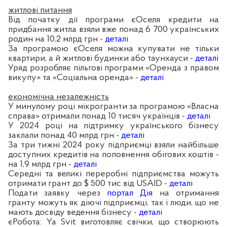
житлові питання
Від початку дії програми єОселя кредити на
придбання житла взяли вже понад 6 700 українських
родин на 10,2 млрд грн -
деталі
За програмою єОселя можна купувати не тільки
квартири, а й житлові будинки або таунхауси -
деталі
Уряд розробляє пільгові програми «Оренда з правом
викупу» та «Соціальна оренда» -
деталі
економічна незалежність
У минулому році мікрогранти за програмою «Власна
справа» отримали понад 10 тисяч українців -
деталі
У 2024 році на підтримку українського бізнесу
заклали понад 40 млрд грн -
деталі
За три тижні 2024 року підприємці взяли найбільше
доступних кредитів на поповнення обігових коштів -
на 1,9 млрд грн -
деталі
Середні та великі переробні підприємства можуть
отримати грант до $ 500 тис від USAID -
деталі
Подати заявку через
портал Дія
на отримання
гранту можуть як діючі підприємці, так і люди, що не
мають досвіду ведення бізнесу -
деталі
єРобота: Ya Svit виготовляє свічки, що створюють