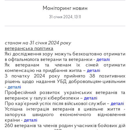
Моніторинг новин
31 січня 2024, 13:11
станом на 31 січня 2024 року
ветеранська політика
Які дослідження зору можуть безкоштовно отримати
в офтальмолога ветерани та ветеранки -
деталі
Як ветеранам та членам їх сімей отримати
компенсацію на придбання житла –
деталі
З початку 2024 року прийнято 38 позитивних
рішень щодо надання УБД добровольцям-цивільним
-
детал
і
Професійний розвиток українських ветеранів та
ветеранок у галузі кібербезпеки –
деталі
Про кар’єрний успіх після військової служби –
деталі
Успішна інтеграція ветеранів в цивільне життя -
запорука швидкого економічного відновлення
країни -
деталі
260 ветеранів та членів родин учасників бойових дій