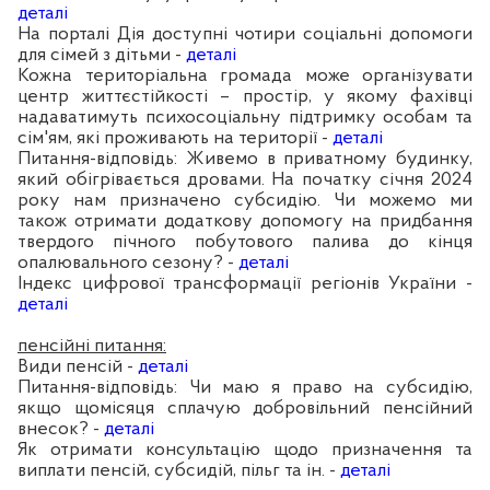
деталі
На порталі Дія доступні чотири соціальні допомоги
для сімей з дітьми -
деталі
Кожна територіальна громада може організувати
центр життєстійкості – простір, у якому фахівці
надаватимуть психосоціальну підтримку особам та
сім'ям, які проживають на території -
деталі
Питання-відповідь: Живемо в приватному будинку,
який обігрівається дровами. На початку січня 2024
року нам призначено субсидію. Чи можемо ми
також отримати додаткову допомогу на придбання
твердого пічного побутового палива до кінця
опалювального сезону? -
деталі
Індекс цифрової трансформації регіонів України -
деталі
пенсійні питання:
Види пенсій -
деталі
Питання-відповідь: Чи маю я право на субсидію,
якщо щомісяця сплачую добровільний пенсійний
внесок? -
деталі
Як отримати консультацію щодо призначення та
виплати пенсій, субсидій, пільг та ін. -
деталі