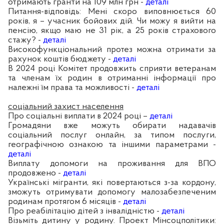
отримають гранти на 109 млн грн -
деталі
Питання-відповідь: Мені скоро виповнюється 60
років, я – учасник бойових дій. Чи можу я вийти на
пенсію, якщо маю не 31 рік, а 25 років страхового
стажу? -
деталі
Високофункціональний протез можна отримати за
рахунок коштів бюджету -
деталі
В 2024 році Комітет продовжить сприяти ветеранам
та членам їх родин в отриманні інформації про
належні їм права та можливості -
деталі
соціальний захист населення
Про соціальні виплати в 2024 році –
деталі
Громадяни вже можуть обирати надавачів
соціальний послуг онлайн, за типом послуги,
географічною ознакою та іншими параметрами -
деталі
Виплату допомоги на проживання для ВПО
продовжено -
деталі
Українські мігранти, які повертаються з-за кордону,
зможуть отримувати допомогу малозабезпеченим
родинам протягом 6 місяців -
деталі
Про реабілітацію дітей з інвалідністю -
деталі
Візьміть дитину у родину. Проект Мінсоцполітики: