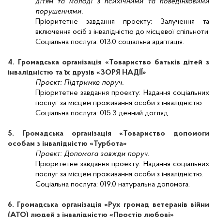
дітям та молоді з психічними та поведінковими
порушеннями.
Пріоритетне завдання проекту:
Залучення та
включення осіб з інвалідністю до місцевої спільноти
Соціальна послуга:
013.0 соціальна адаптація.
4. Громадська організація «Товариство батьків дітей з
інвалідністю та їх друзів «ЗОРЯ НАДІЇ»
Проект:
Підтримка поруч.
Пріоритетне завдання проекту:
Надання соціальних
послуг за місцем проживання особи з інвалідністю
Соціальна послуга:
015.3 денний догляд.
5. Громадська організація «Товариство допомоги
особам з інвалідністю «Турбота»
Проект:
Допомога завжди поруч.
Пріоритетне завдання проекту:
Надання соціальних
послуг за місцем проживання особи з інвалідністю.
Соціальна послуга:
019.0 натуральна допомога.
6. Громадська організація «Рух громад ветеранів війни
(АТО) людей з інвалідністю «Простір любові»