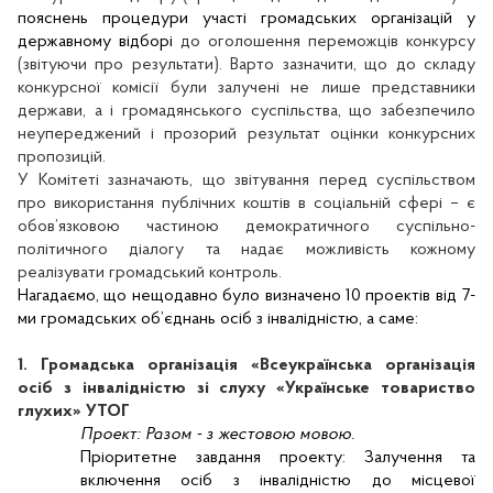
пояснень процедури участі громадських організацій у
державному відборі
до оголошення переможців конкурсу
(звітуючи про результати). Варто зазначити, що до складу
конкурсної комісії були залучені не лише представники
держави, а і громадянського суспільства, що забезпечило
неупереджений і прозорий результат оцінки конкурсних
пропозицій.
У Комітеті зазначають, що звітування перед суспільством
про використання публічних коштів в соціальній сфері – є
обов’язковою частиною демократичного с
успільно-
політичного діалогу та надає можливість кожному
реалізувати громадський контроль.
Нагадаємо, що нещодавно було визначено 10 проектів від 7-
ми громадських об’єднань осіб з інвалідністю, а саме:
1. Громадська організація «Всеукраїнська організація
осіб з інвалідністю зі слуху «Українське товариство
глухих» УТОГ
Проект:
Разом - з жестовою мовою.
Пріоритетне завдання проекту:
Залучення та
включення осіб з інвалідністю до місцевої