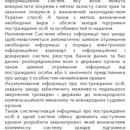
інформаційних систем, яку вони можуть
використати зокрема з метою захисту своїх прав та
законних інтересів у визначений законодавством
України спосіб. А також з метою визначення
необхідних видів і обсягів заходів підтримки
постраждалих осіб та особливостей їх надання.
Наповнення Системи обліку інформації про шкоду
здійснюватиметься автоматично шляхом отримання
необхідної інформації у порядку електронної
інформаційної взаємодії з інформаційних і
довідкових систем, реєстрів, банків даних та баз
даних, розпорядниками яких є державні органи, а
також шляхом отримання інформації від
постраждалої особи або її законного представника
про шкоду її особистим немайновим правам.
Акумулювання інформації про постраждалих осіб,
завдану шкоду забезпечить можливість подальшого
звернення громадян і держави до міжнародного
компенсаційного механізму та міжнародних судових
органів.
Також систематизація інформації про постраждалих
осіб в одній системі обліку дозволить наступним
кроком розробити законопроект, який визначатиме
комплексну систему заходів підтримки