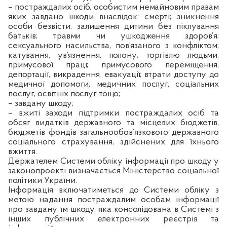
– постраждалих осіб, особистим немайновим правам
яких завдано шкоди внаслідок: смерті; зникнення
особи безвісти; залишення дитини без піклування
батьків; травми чи ушкодження здоров’я;
сексуального насильства, пов’язаного з конфліктом;
катування, ув’язнення, полону; торгівлю людьми;
примусової праці; примусового переміщення,
депортації, викрадення, евакуації; втрати доступу до
медичної допомоги, медичних послуг, соціальних
послуг, освітніх послуг тощо;
– завдану шкоду;
– вжиті заходи підтримки постраждалих осіб та
обсяг видатків державного та місцевих бюджетів,
бюджетів фондів загальнообов’язкового державного
соціального страхування, здійснених для їхнього
вжиття.
Держателем Системи обліку інформації про шкоду у
законопроекті визначається Міністерство соціальної
політики України.
Інформація включатиметься до Системи обліку з
метою
надання постраждалим особам інформації
про завдану їм шкоду, яка консолідована в Системі з
інших публічних електронних реєстрів та