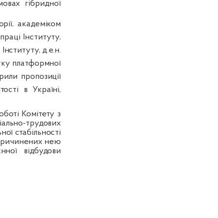
мовах гібридної
рії, а
кадеміком
праці Інституту,
 Інституту,
д.е.н.
итку платформної
орили пропозиції
ості в Україні,
оботі Комітету з
іально-трудових
ної стабільності
 спричинених нею
нної відбудови