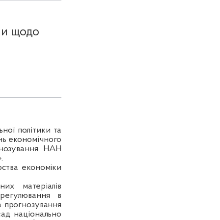
ми щодо
ьної політики та
нь економічного
гнозування НАН
.
рства економіки
них матеріалів
 регулювання в
та прогнозування
ад національно