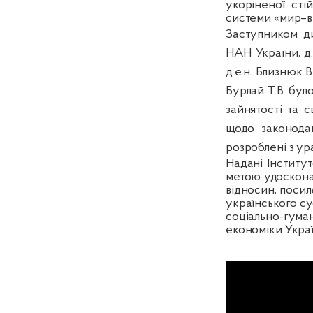
укоріненої сті
системи «мир–в
Заступником ди
НАН України,
д
д.е.н.
Близнюк В.
Бурлай Т.В. бул
зайнятості та с
щодо законодав
розроблені з у
Надані Інститу
метою удоскона
відносин, посил
українського су
соціально-гум
економіки Украї