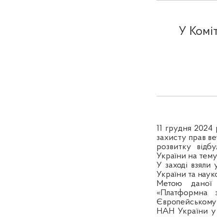
У Комі
11 грудня 2024
захисту прав ве
розвитку відб
України
на тему
У заході взяли
України та наук
Метою даної
«Платформна з
Європейському С
НАН України у