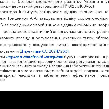
йкості та безпеки економічного розвитку України в у
ійна» (державний реєстраційний № 0123U100965).
ректора Інституту, завідувачем відділу економічної тео
.е.н.
Гриценком А.А., завідувачем відділу соціоекономіки 
В. та провідним співробітником відділу економічної теорії
о представлено аналітичний огляд сучасного стану розв
вітового досвіду її регулювання, учасники також обгов
чо-правового уновмування питань платформної зайнят
рахуванням
Директиви ЄС 2024/2831
.
том
науково-аналітичні матеріали
будуть використані в р
лення законодавчо-правових основ для регулювання соц
ення соціального захисту населення і збереження соціаль
спільства в умовах повномасштабної агресії, подолання
анітарних наслідків і забезпечення ефективної повоє
ни.