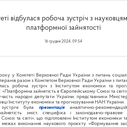
теті відбулася робоча зустріч з науковця
платформної зайнятості
16 грудня 2024, 09:54
 року
у Комітеті Верховної Ради України з питань соціал
теранів разом з Комітетом
Верховної Ради України з пита
улась
робоча зустріч з Інститутом економіки та про
:
«Платформна зайнятість в Європейському Союзі та світі»
 участь народні депутати України, представники Міністе
овці Інституту економіки та прогнозування НАН України.
 зустрічі була
презентація
аналітично-рекомендацій
айнятість: зміст, специфіка і законодавчо-правове
оюзі та світі», що підготовлені Інститутом економіки 
 межах виконання наукового проєкту «Формування зас