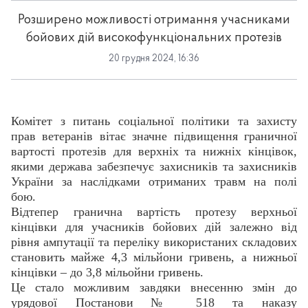
Розширено можливості отримання учасниками
бойових дій високофункціональних протезів
20 грудня 2024, 16:36
Комітет з питань соціальної політики та захисту
прав ветеранів вітає значне підвищення граничної
вартості протезів для верхніх та нижніх кінцівок,
якими держава забезпечує захисників та захисників
України за наслідками отриманих травм на полі
бою.
Відтепер гранична вартість протезу верхньої
кінцівки для учасників бойових дій залежно від
рівня ампутації та переліку використаних складових
становить майже 4,3 мільйони гривень, а нижньої
кінцівки – до 3,8 мільойни гривень.
Це стало можливим завдяки внесенню змін до
урядової Постанови № 518 та наказу