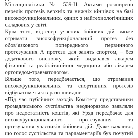
Мінсоцполітики № 539-Н. Актами розширено
перелік протезів верхніх та нижніх кінцівок на базі
високофункціональних, одних з найтехнологічніших
складових у світі.
Крім того, відтепер учасник бойових дій зможе
отримати високофункціональний протез без
обов’язкового попереднього первинного
протезування. А протези для занять спортом, – без
додаткового висновку, який видавався лікарем
фізичної та реабілітаційної медицини або лікарем
ортопедом-травматологом.
Більше того, передбачається, що отримання
високофункціональних та спортивних протезів
відбуватиметься в рази швидше.
«Під час публічних заходів Комітету представники
громадянського суспільства неодноразово заявляли
про недостатність коштів, які Уряд передбачає для
високофункціонального протезування та
ортезування учасників бойових дій. Дуже важливо,
що голос суспільства та парламентаріїв був почутий