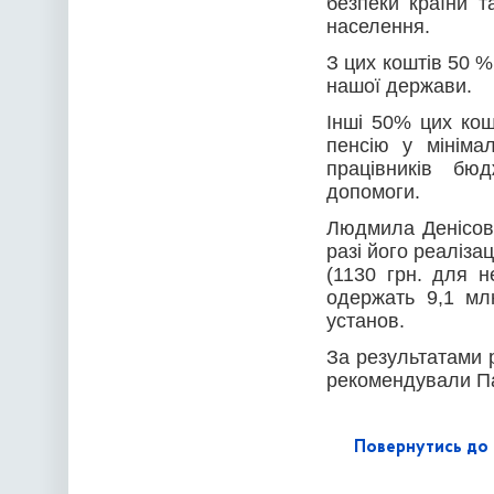
безпеки країни т
населення.
З цих коштів 50 
нашої держави.
Інші 50% цих кошт
пенсію у мінімал
працівників бю
допомоги.
Людмила Денісова
разі його реаліза
(1130 грн. для н
одержать 9,1 млн
установ.
За результатами 
рекомендували Па
Повернутись до 