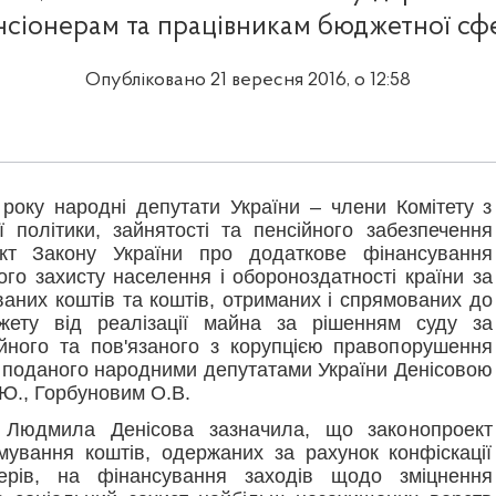
нсіонерам та працівникам бюджетної сф
Опубліковано 21 вересня 2016, о 12:58
року народні депутати України – члени Комітету з
ї політики, зайнятості та пенсійного забезпечення
кт Закону України про додаткове фінансування
ого захисту населення і обороноздатності країни за
ваних коштів та коштів, отриманих і спрямованих до
ету від реалізації майна за рішенням суду за
йного та пов'язаного з корупцією правопорушення
, поданого народними депутатами України Денісовою
.Ю., Горбуновим О.В.
 Людмила Денісова зазначила, що законопроект
ування коштів, одержаних за рахунок конфіскації
ерів, на фінансування заходів щодо зміцнення