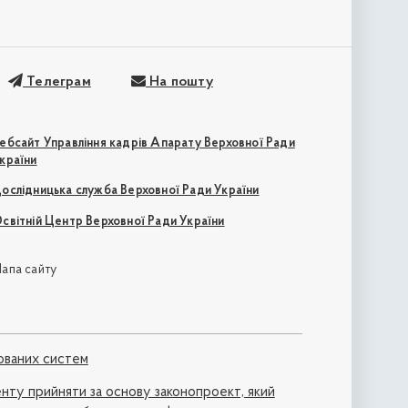
Телеграм
На пошту
ебсайт Управління кадрів Апарату Верховної Ради
країни
ослідницька служба Верховної Ради України
світній Центр Верховної Ради України
апа сайту
ованих систем
нту прийняти за основу законопроект, який