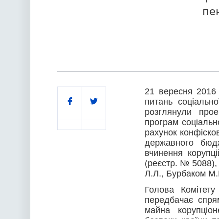
пе
21 вересня 2016 
Поділитись
питань соціально
розглянули прое
програм соціальн
рахунок конфіско
державного бюдж
вчинення корупці
(реєстр. № 5088)
Л.Л., Бурбаком М
Голова Комітету
передбачає спрям
майна корупціон