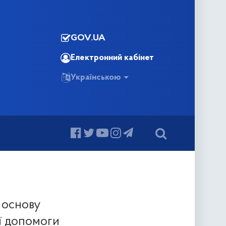
GOV.UA
Електронний кабінет
Українською
 основу
ї допомоги