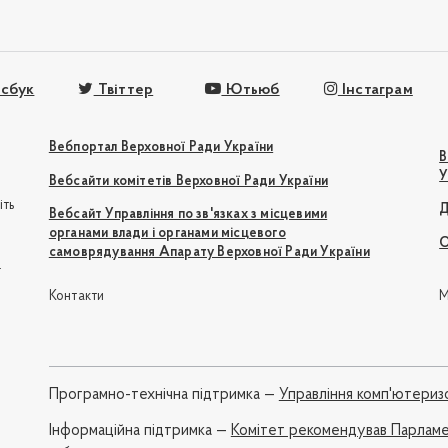
сбук
Твіттер
Ютьюб
Інстаграм
Вебпортал Верховної Ради України
В
У
Вебсайти комітетів Верховної Ради України
іть
Д
Вебсайт Управління по зв'язках з місцевими
органами влади і органами місцевого
О
самоврядування Апарату Верховної Ради України
e
Контакти
М
Програмно-технічна підтримка —
Управління комп'ютериз
Iнформаційна підтримка —
Комітет рекомендував Парламе