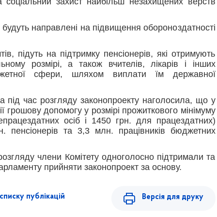
а соціальний захист найбільш незахищених верств
% будуть направлені на підвищення обороноздатності
ів, підуть на підтримку пенсіонерів, які отримують
ьному розмірі, а також вчителів, лікарів і інших
джетної сфери, шляхом виплати їм державної
 під час розгляду законопроекту наголосила, що у
ції грошову допомогу у розмірі прожиткового мінімуму
епрацездатних осіб і 1450 грн. для працездатних)
. пенсіонерів та 3,3 млн. працівників бюджетних
розгляду члени Комітету одноголосно підтримали та
рламенту прийняти законопроект за основу.
списку публікацій
Версія для друку