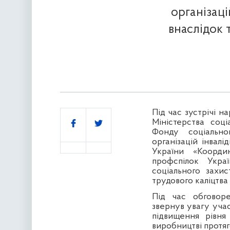
організаці
внаслідок 
Під час зустрічі н
Поділитись
Міністерства соці
Фонду соціально
організацій інвалі
України «Коорди
профспілок Укра
соціального захис
трудового каліцтв
Під час обгово
звернув увагу
учас
підвищення рівня
виробництві протяг