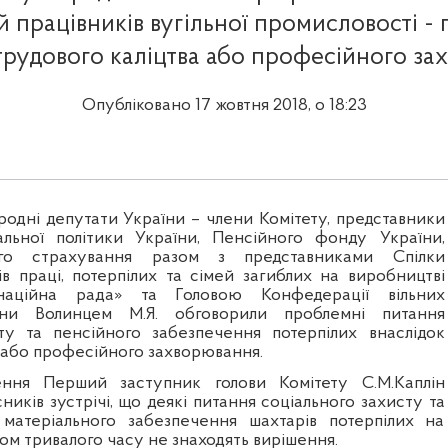
й працівників вугільної промисловості -
трудового каліцтва або професійного з
Опубліковано 17 жовтня 2018, о 18:23
ародні депутати України – члени Комітету, представники
альної політики України, Пенсійного фонду України,
го страхування разом з представниками Спілки
дів праці, потерпілих та сімей загиблих на виробництві
наційна рада» та Головою Конфедерації вільних
їни Волинцем М.Я. обговорили проблемні питання
ту та пенсійного забезпечення потерпілих внаслідок
а або професійного захворювання.
рення
Перший заступник голови Комітету С.М.Каплін
ників зустрічі, що деякі питання соціального захисту та
 матеріального забезпечення шахтарів потерпілих на
ом тривалого часу не знаходять вирішення
.