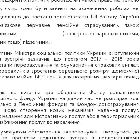
і відкритих гірничих роботах, які мають право на пенсію
у, якщо вони були зайняті на зазначених роботах не
дповідно до частини третьої статті 114 Закону України
ов'язкове державне пенсійне страхування», також
альниками (електрогазозварювальниками,
ми тощо) підземними.
пник Міністра соціальної політики України, виступаючи
 зустрічі, зазначив, що протягом 2017 – 2018 років
етапи перерахування та осучаснення страхових виплат.
ерерахунків зростання середнього розміру щомісячної
склало майже 1400 грн., а для потерпілих шахтарів понад
ив, що питання про об’єднання Фонду соціального
сійного фонду України на даний час не розглядається.
пільно з Пенсійним фондом та Фондом соцстрахування
 щодо створення нових механізмів надання послуг,
 надання адміністративних послуг або в територіальних
наближення послуг до населення.
дсумовуючи обговорення, запропонував
звернутись до
 та провести додаткову зустріч з представниками