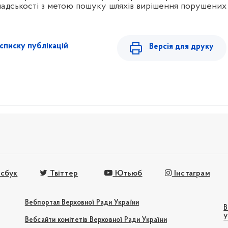
мадськості з метою пошуку шляхів вирішення порушених
списку публікацій
Версія для друку
сбук
Твіттер
Ютьюб
Інстаграм
Вебпортал Верховної Ради України
В
У
Вебсайти комітетів Верховної Ради України