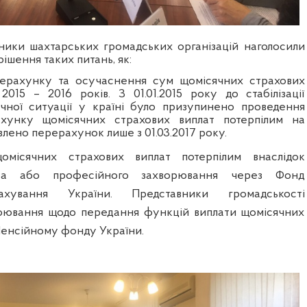
ники шахтарських громадських організацій наголосили
ішення таких питань, як:
рахунку та осучаснення сум щомісячних страхових
2015 – 2016 років. З 01.01.2015 року до стабілізації
чної ситуації у країні було призупинено проведення
хунку щомісячних страхових виплат потерпілим на
влено перерахунок лише з 01.03.2017 року.
омісячних страхових виплат потерпілим внаслідок
тва або професійного захворювання через Фонд
ахування України. Представники громадськості
оювання щодо передання функцій виплати щомісячних
Пенсійному фонду України
.