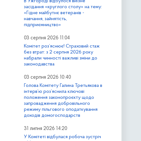
В Ужгороді відбулося виїзне
засідання «круглого столу» на тему:
«Гідне майбутнє ветеранів -
навчання, зайнятість,
підприємництво»
03 серпня 2026 11:04
Комітет роз’яснює! Страховий стаж
без втрат: з 2 серпня 2026 року
набрали чинності важливі зміни до
законодавства
03 серпня 2026 10:40
Голова Комітету Галина Третьякова в
інтерв’ю роз’яснила ключові
положення законопроєкту щодо
запровадження добровільного
режиму пільгового оподаткування
доходів домогосподарств
31 липня 2026 14:20
У Комітеті відбулася робоча зустріч