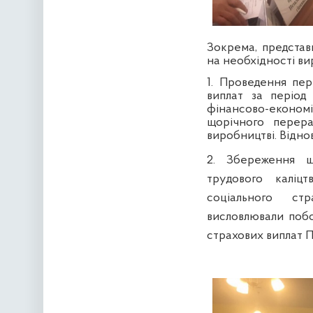
Зокрема, представ
на необхідності вир
1. Проведення
пере
виплат за період 
фінансово-економі
щорічного перера
виробництві. Відно
2. Збереження щ
трудового каліц
соціального стр
висловлювали поб
страхових виплат 