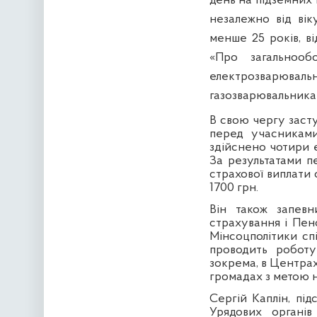
день на підземних 
незалежно від вік
менше 25 років, ві
«Про загальнооб
електрозварюв
газозварювальника
В свою чергу засту
перед учасниками
здійснено чотири 
За результатами п
страхової виплати 
1700 грн.
Він також запевн
страхування і Пен
Мінсоцполітики с
проводить роботу
зокрема, в Центрах
громадах з метою 
Сергій Каплін, пі
Урядових органів