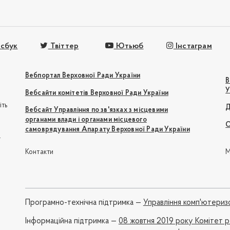
сбук
Твіттер
Ютьюб
Інстаграм
Вебпортал Верховної Ради України
В
У
Вебсайти комітетів Верховної Ради України
іть
Д
Вебсайт Управління по зв'язках з місцевими
органами влади і органами місцевого
О
самоврядування Апарату Верховної Ради України
e
Контакти
М
Програмно-технічна підтримка —
Управління комп'ютериз
Iнформаційна підтримка —
08 жовтня 2019 року Комітет 