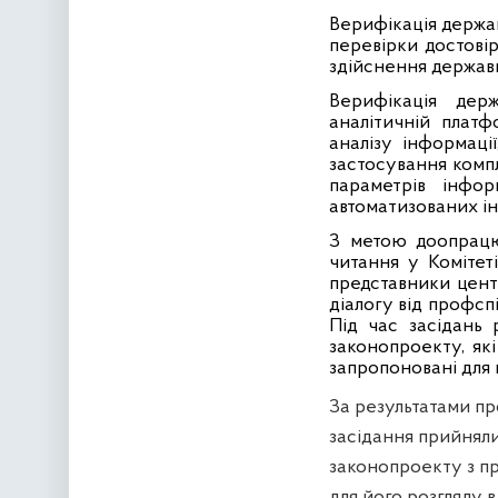
Верифікація держав
перевірки достові
здійснення державн
Верифікація дер
аналітичній платф
аналізу інформаці
застосування компл
параметрів інфор
автоматизованих ін
З метою доопрацю
читання у Комітет
представники цент
діалогу від профсп
Під час засідань 
законопроекту, як
запропоновані для
За результатами пр
засідання прийняли
законопроекту з пр
для його розгляду 