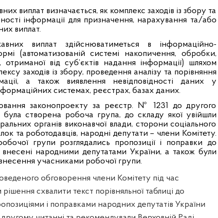
них виплат визначається, як комплекс заходів із збору та
рності інформації для призначення, нарахування та/або
их виплат.
жавних виплат здійснюватиметься в інформаційно-
ормі (автоматизованій системі накопичення, обробки,
ї, отриманої від суб’єктів надання інформації) шляхом
ексу заходів із збору, проведення аналізу та порівняння
мації, а також виявлення невідповідності даних у
формаційних системах, реєстрах, базах даних.
вання законопроекту за реєстр. № 1231 до другого
і була створена робоча група, до складу якої увійшли
ральних органів виконавчої влади, сторони соціального
ілок та роботодавців, народні депутати – члени Комітету.
робочої групи розглядались пропозиції і поправки до
і внесені народними депутатами України, а також були
 внесення учасниками робочої групи.
оведеного обговорення члени Комітету під час
 рішення схвалити текст порівняльної таблиці до
опозиціями і поправками народних депутатів України
в другому читанні та рекомендували Верховній Раді