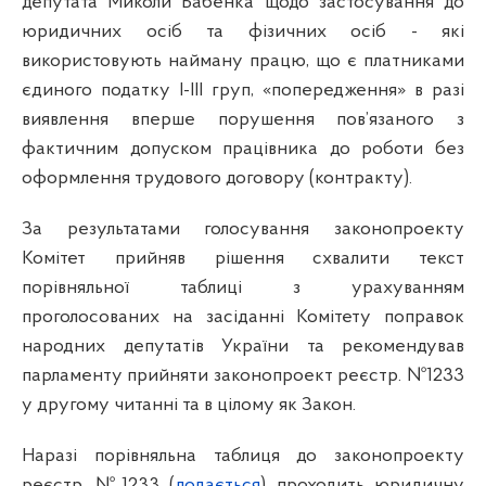
депутата Миколи Бабенка щодо застосування до
юридичних осіб та фізичних осіб - які
використовують найману працю, що є платниками
єдиного податку І-ІІІ груп, «попередження» в разі
виявлення вперше порушення пов’язаного з
фактичним допуском працівника до роботи без
оформлення трудового договору (контракту)
.
За результатами голосування законопроекту
Комітет прийняв рішення схвалити текст
порівняльної таблиці з урахуванням
проголосованих на засіданні Комітету поправок
народних депутатів України та рекомендував
парламенту
прийняти законопроект реєстр. №1233
у другому читанні та в цілому як Закон.
Наразі порівняльна таблиця до законопроекту
реєстр. №1233 (
додається
) проходить юридичну