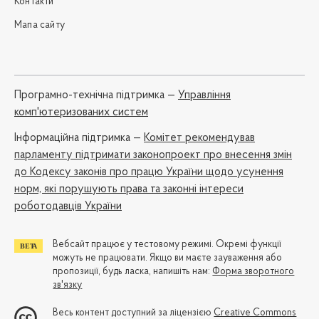
Контакти
Мапа сайту
Програмно-технічна підтримка —
Управління
комп'ютеризованих систем
Iнформаційна підтримка —
Комітет рекомендував
парламенту підтримати законопроект про внесення змін
до Кодексу законів про працю України щодо усунення
норм, які порушують права та законні інтереси
роботодавців України
Вебсайт працює у тестовому режимі. Окремі функції
можуть не працювати. Якщо ви маєте зауваження або
пропозиції, будь ласка, напишіть нам:
Форма зворотного
зв'язку
Весь контент доступний за ліцензією
Creative Commons