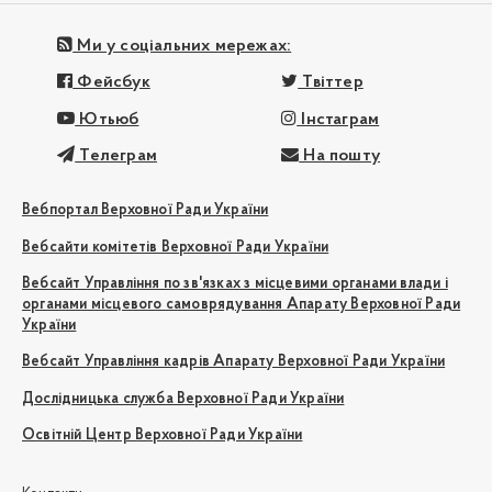
Ми у соціальних мережах:
Фейсбук
Твіттер
Ютьюб
Інстаграм
Телеграм
На пошту
Вебпортал Верховної Ради України
Вебсайти комітетів Верховної Ради України
Вебсайт Управління по зв'язках з місцевими органами влади і
органами місцевого самоврядування Апарату Верховної Ради
України
Вебсайт Управління кадрів Апарату Верховної Ради України
Дослідницька служба Верховної Ради України
Освітній Центр Верховної Ради України