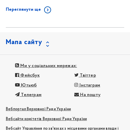
Переглянути ще
Мапа сайту
Ми у соціальних мережах:
Фейсбук
Твіттер
Ютьюб
Інстаграм
Телеграм
На пошту
Вебпортал Верховної Ради України
Вебсайти комітетів Верховної Ради України
Вебсайт Управління по зв'язках з місцевими органами влади і