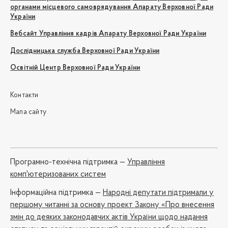
органами місцевого самоврядування Апарату Верховної Ради
України
Вебсайт Управління кадрів Апарату Верховної Ради України
Дослідницька служба Верховної Ради України
Освітній Центр Верховної Ради України
Контакти
Мапа сайту
Програмно-технічна підтримка —
Управління
комп'ютеризованих систем
Iнформаційна підтримка —
Народні депутати підтримали у
першому читанні за основу проект Закону «Про внесення
змін до деяких законодавчих актів України щодо надання