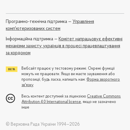
Програмно-технічна підтримка —
Управління
комп'ютеризованих систем
Iнформаційна підтримка —
Комітет напрацьовує ефективні
механізми захисту українців в процесі працевлаштування
за кордоном
Вебсайт працює у тестовому режимі. Окремі функції
можуть не працювати. Якщо ви маєте зауваження або
пропозиції, будь ласка, напишіть нам:
Форма зворотного
зв'язку
Весь контент доступний за ліцензією
Creative Commons
Attribution 4.0 International license
, якщо не зазначено
інше
© Верховна Рада України 1994—2026