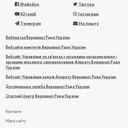
Фейсбук
Твіттер
Ютьюб
Інстаграм
Телеграм
На пошту
Вебпортал Верховної Ради України
Вебсайти комітетів Верховної Ради України
Вебсайт Управління по зв'язках з місцевими органами влади і
органами місцевого самоврядування Апарату Верховної Ради
України
Вебсайт Управління кадрів Апарату Верховної Ради України
Дослідницька служба Верховної Ради України
Освітній Центр Верховної Ради України
Контакти
Мапа сайту