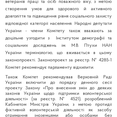
ветеранів праці та осіб поважного віку, з метою
створення умов для здорового й активного
довголіття та підвищення рівня соціального захисту
відповідної категорії населення.
Народні депутати
України - члени Комітету також вважають за
доцільне узгодити з
Інститутом демографії
та
соціальних досліджень ім. М.В. Птухи НАН
України
термінологію, що вживається в цьому
законопроекті. Законопроект за реєстр. № 4285-1
Комітет рекомендує парламенту відхилити.
Також Комітет рекомендував Верховній Раді
України включити до порядку денного сесії
проекту Закону «Про внесення змін до деяких
законів України щодо підтримки волонтерської
діяльності» (за реєстр. № 4521), розроблений
Кабінетом Міністрів України, з метою протидії
фіктивній волонтерській діяльності як засобу
отримання іноземцями або особами без