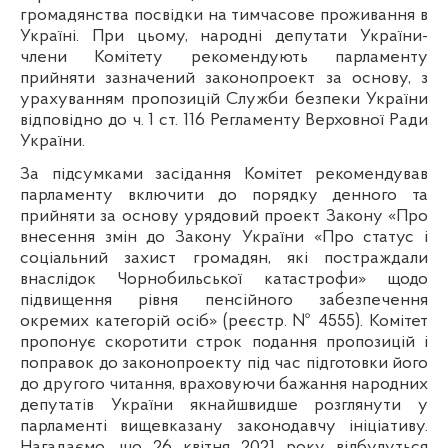
громадянства посвідки на тимчасове проживання в
Україні. При цьому, народні депутати України-
члени Комітету рекомендують парламенту
прийняти зазначений законопроект за основу, з
урахуванням пропозицій Служби безпеки України
відповідно до ч. 1 ст. 116 Регламенту Верховної Ради
України.
За підсумками засідання Комітет рекомендував
парламенту включити до порядку денного та
прийняти за основу урядовий проект Закону «Про
внесення змін до Закону України «Про статус і
соціальний захист громадян, які постраждали
внаслідок Чорнобильської катастрофи» щодо
підвищення рівня пенсійного забезпечення
окремих категорій осіб» (реєстр. № 4555). Комітет
пропонує скоротити строк
подання пропозицій і
поправок до законопроекту під час підготовки його
до другого читання
, враховуючи бажання народних
депутатів України якнайшвидше розглянути у
парламенті вищевказану законодавчу ініціативу.
Нагадаємо, що
26 квітня 2021 року відбудуться