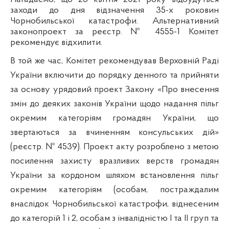
заходи до дня
відзначення
35
-
х
роковин
Чорнобильської катастрофи
. Альтернативний
законопроект за реєстр. № 4555-1 Комітет
рекомендує відхилити.
В той же час, Комітет рекомендував Верховній Раді
України включити до порядку денного та прийняти
за основу урядовий проект Закону «Про внесення
змін до деяких законів України щодо надання пільг
окремим категоріям громадян України, що
звертаються за вчиненням консульських дій»
(реєстр. № 4539).
Проект акту розроблено з метою
посилення захисту вразливих верств громадян
України за кордоном шляхом встановлення пільг
окремим категоріям (
особам, постраждалим
внаслідок Чорнобильської катастрофи, віднесеним
до категорій 1 і 2, особам з інвалідністю І та ІІ груп та