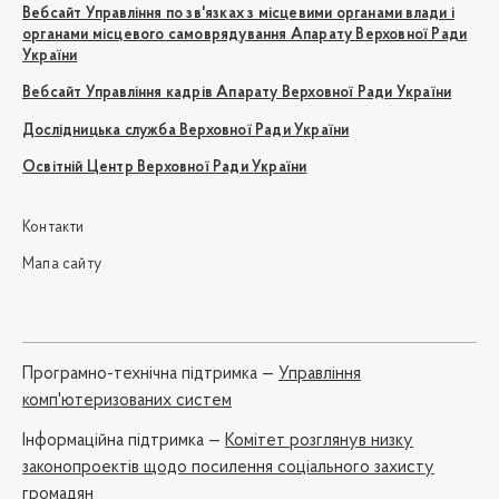
Вебсайт Управління по зв'язках з місцевими органами влади і
органами місцевого самоврядування Апарату Верховної Ради
України
Вебсайт Управління кадрів Апарату Верховної Ради України
Дослідницька служба Верховної Ради України
Освітній Центр Верховної Ради України
Контакти
Мапа сайту
Програмно-технічна підтримка —
Управління
комп'ютеризованих систем
Iнформаційна підтримка —
Комітет розглянув низку
законопроектів щодо посилення соціального захисту
громадян