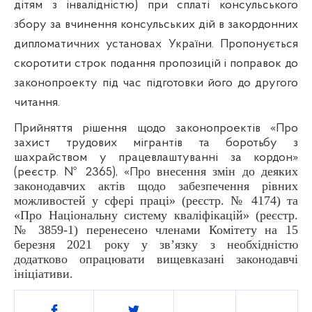
дітям з інвалідністю)
при сплаті консульського
збору за вчинення консульських дій в закордонних
дипломатичних установах України.
Пропонується
скоротити строк подання пропозицій і поправок до
законопроекту під час підготовки його до другого
читання.
Прийняття рішення щодо законопроектів
«Про
захист трудових мігрантів та боротьбу з
шахрайством у працевлаштуванні за кордон»
ро внесення змін до деяких
(реєстр. № 2365), «П
законодавчих актів щодо забезпечення рівних
можливостей у сфері праці» (реєстр. № 4174) та
«Про Національну систему кваліфікацій» (реєстр.
№ 3859-1) перенесено членами Комітету на 15
березня 2021 року у зв’язку з необхідністю
додатково опрацювати вищевказані законодавчі
ініціативи.
Поділитись