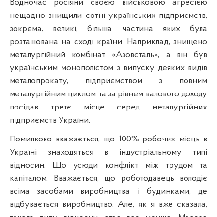
Водночас росіяни своєю військовою агресією
нещадно знищили сотні українських підприємств,
зокрема, великі, більша частина яких була
розташована на сході країни. Наприклад, знищено
металургійний комбінат «Азовсталь», а він був
у
країнським монополістом з випуску деяких видів
металопрокату, підприємством з повним
металургійним циклом та за рівнем валового доходу
посідав третє місце серед металургійних
підприємств України.
Помилково вважається, що 100% робочих місць в
Україні знаходяться в індустріальному типі
відносин. Що усюди конфлікт між трудом та
капіталом. Вважається, що роботодавець володіє
всіма засобами виробництва і будинками, де
відбувається виробництво. Але, як я вже сказала,