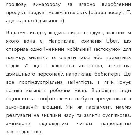
грошову винагороду за власно вироблений
продукт, продукт мозку, інтелекту (сфера послуг,
IT
,
адвокатської діяльності).
В цьому випадку людина видає продукт, власником
якого вона є. Наприклад,
компанія
Uber
, що
створила однойменний мобільний застосунок для
пошуку, виклику та оплати таксі або приватних
водіїв. А ще -
клінінгові агентства, агентства
домашнього персоналу, наприклад, бебісітерів. Це
все постіндустріальна зайнятість, в якій існує
велика кількість робочих місць. Відповідні види
відносин та конфліктів мають бути врегульовані в
законодавчій площині. Ми, як парламент, маємо
реагувати на виклики часу та запити суспільства,
змінюючи відповідним чином національне
законодавство.