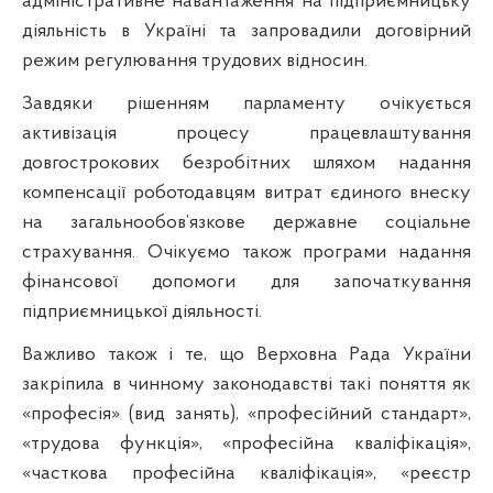
адміністративне навантаження на підприємницьку
діяльність в Україні та запровадили договірний
режим регулювання трудових відносин.
Завдяки рішенням парламенту очікується
активізація процесу працевлаштування
довгострокових безробітних шляхом надання
компенсації роботодавцям витрат єдиного внеску
на загальнообов’язкове державне соціальне
страхування. Очікуємо також програми надання
фінансової допомоги для започаткування
підприємницької діяльності.
Важливо також і те, що Верховна Рада України
закріпила в чинному законодавстві такі поняття як
«професія» (вид занять), «професійний стандарт»,
«трудова функція», «професійна кваліфікація»,
«часткова професійна кваліфікація», «реєстр