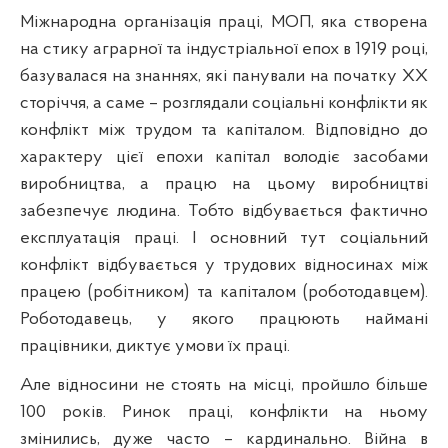
Міжнародна організація праці, МОП, яка створена
на стику аграрної та індустріальної епох в 1919 році,
базувалася на знаннях, які панували на початку ХХ
сторіччя, а саме – розглядали соціальні конфлікти як
конфлікт між трудом та капіталом. Відповідно до
характеру цієї епохи к
апітал володіє засобами
виробництва, а працю на цьому виробництві
забезпечує людина. Тобто відбувається фактично
експлуатація праці. І основний тут соціальний
конфлікт відбувається у трудових відносинах між
працею (робітником) та капіталом (роботодавцем).
Роботодавець, у якого працюють наймані
працівники, диктує умови їх праці.
Але відносини не стоять на місці, пройшло більше
100 років. Ринок праці, конфлікти на ньому
змінились, дуже часто – кардинально. Війна в