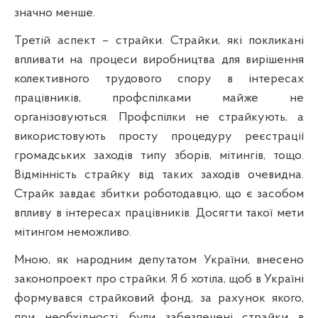
значно менше.
Третій аспект – страйки. Страйки, які покликані
впливати на процеси виробництва для вирішення
колективного трудового спору в інтересах
працівників, профспілками майже не
організовуються. Профспілки не страйкують, а
використовують просту процедуру реєстрації
громадських заходів типу зборів, мітингів, тощо.
Відмінність страйку від таких заходів очевидна.
Страйк завдає збитки роботодавцю, що є засобом
впливу в інтересах працівників. Досягти такої мети
мітингом неможливо.
Мною, як народним депутатом України, внесено
законопроект про страйки. Я б хотіла, щоб в Україні
формувався страйковий фонд, за рахунок якого,
при необхідності, були забезпечені страйки в