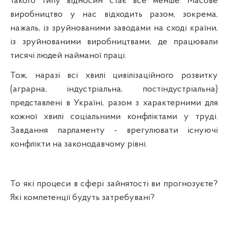
такого типу відносин стає все менше. Масове
виробництво у нас відходить разом, зокрема,
нажаль, із зруйнованими заводами на сході країни,
із зруйнованими виробництвами, де працювали
тисячі людей найманої праці.
Тож, наразі всі хвилі цивілізаційного розвитку
(
аграрна, індустріальна, постіндустріальна)
представлені в Україні, разом з характерними для
кожної хвилі соціальними конфліктами у труді.
Завдання парламенту -
врегулювати існуючі
конфлікти на законодавчому рівні.
То які процеси в сфері зайнятості ви прогнозуєте?
Які компетенції будуть затребувані?