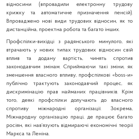
відносини (впровадили електронну трудову
крижку та автоматичне призначення пенсій).
Впроваджено нові види трудових відносин, як то
дистанційна, проектна робота
та багато інших.
Профспілки-вихідці з радянського минулого, які
втрачають
у нових типах трудових відносин свій
вплив та додану вартість,
чинять спротив
законодавчим змінам. Сприймаючи такі зміни, як
зменшення власного впливу, профспілкові «
boss
-и»
публічно трактують законодавчий процес, як
дискримінацію прав найманих працівників. Крім
того, деякі профспілки долучають до власного
спротиву міжнародні організації. Зокрема,
Міжнародну організацію праці, де працює багато
росіян, які нав’язують відмираючі економічні теорії
Маркса та Леніна.