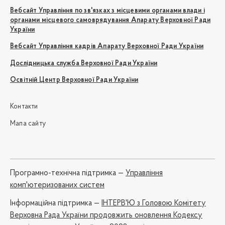
Вебсайт Управління по зв'язках з місцевими органами влади і
органами місцевого самоврядування Апарату Верховної Ради
України
Вебсайт Управління кадрів Апарату Верховної Ради України
Дослідницька служба Верховної Ради України
Освітній Центр Верховної Ради України
Контакти
Мапа сайту
Програмно-технічна підтримка —
Управління
комп'ютеризованих систем
Iнформаційна підтримка —
ІНТЕРВ'Ю з Головою Комітету
Верховна Рада України продовжить оновлення Кодексу