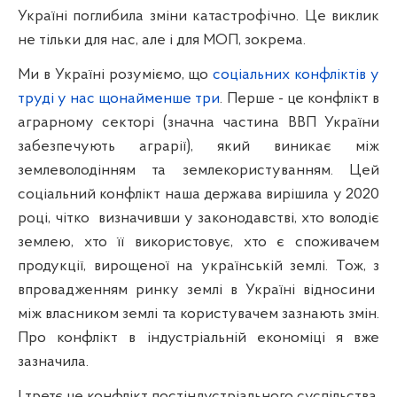
Україні поглибила зміни катастрофічно. Це виклик
не тільки для нас, але і для МОП, зокрема.
Ми в Україні розуміємо, що
соціальних конфліктів у
труді у нас щонайменше три
. Перше - це к
онфлікт в
аграрному секторі (значна частина ВВП України
забезпечують аграрії
), який виникає між
землеволодінням та земле
користуванням. Цей
соціальний конфлікт наша держава вирішила у 2020
році, чітко
визначивши у законодавстві, хто володіє
землею, хто її використовує, хто є споживачем
продукції, вирощеної на українській землі. Тож, з
впровадженням ринку землі в Україні відносини
між власником землі та користувачем зазнають змін.
П
ро конфлікт в індустріальній економіці я вже
зазначила.
І третє
це конфлікт постіндустріального суспільства,