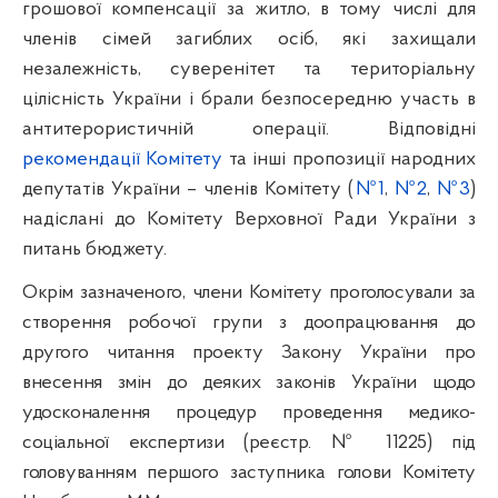
грошової компенсації за житло, в тому числі для
членів сімей загиблих осіб, які захищали
незалежність, суверенітет та територіальну
цілісність України і брали безпосередню участь в
антитерористичній операції. Відповідні
рекомендації Комітету
та інші пропозиції народних
депутатів України – членів Комітету (
№1
,
№2
,
№3
)
надіслані до Комітету Верховної Ради України з
питань бюджету.
Окрім зазначеного, члени Комітету проголосували за
створення робочої групи з доопрацювання до
другого читання проекту Закону України про
внесення змін до деяких законів України щодо
удосконалення процедур проведення медико-
соціальної експертизи (реєстр. № 11225) під
головуванням першого заступника голови Комітету