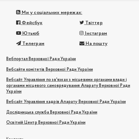
Ми у соціальних мережах:
Фейсбук
Твіттер
Ютьюб
Інстаграм
Телеграм
На пошту
Вебпортал Верховної Ради України
Вебсайти комітетів Верховної Ради України
Вебсайт Управління по зв'язках з місцевими органами влади і
органами місцевого самоврядування Апарату Верховної Ради
України
Вебсайт Управління кадрів Апарату Верховної Ради України
Дослідницька служба Верховної Ради України
Освітній Центр Верховної Ради України