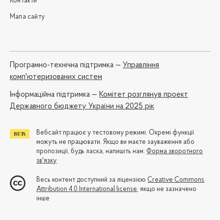
Контакти
Мапа сайту
Програмно-технічна підтримка —
Управління
комп'ютеризованих систем
Iнформаційна підтримка —
Комітет розглянув проект
Державного бюджету України на 2025 рік
Вебсайт працює у тестовому режимі. Окремі функції
можуть не працювати. Якщо ви маєте зауваження або
пропозиції, будь ласка, напишіть нам:
Форма зворотного
зв'язку
Весь контент доступний за ліцензією
Creative Commons
Attribution 4.0 International license
, якщо не зазначено
інше