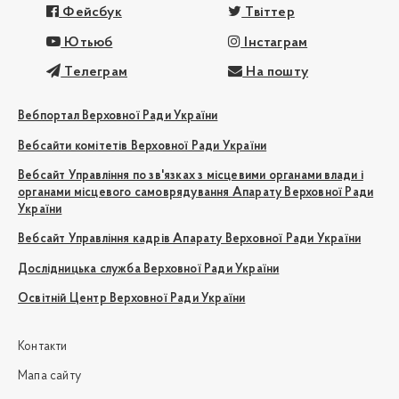
Фейсбук
Твіттер
Ютьюб
Інстаграм
Телеграм
На пошту
Вебпортал Верховної Ради України
Вебсайти комітетів Верховної Ради України
Вебсайт Управління по зв'язках з місцевими органами влади і
органами місцевого самоврядування Апарату Верховної Ради
України
Вебсайт Управління кадрів Апарату Верховної Ради України
Дослідницька служба Верховної Ради України
Освітній Центр Верховної Ради України
Контакти
Мапа сайту