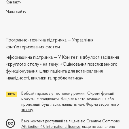
Контакти
Мапа сайту
Програмно-технічна підтримка —
Управління
комп'ютеризованих систем
Iнформаційна підтримка —
У Комітеті відбулося засідання
«круглого столу» на тему: «Оцінювання повсякденного
функціонування: шлях пацієнта для встановлення
інвалідності, виклики та проблематика»
Вебсайт працює у тестовому режимі. Окремі функції
можуть не працювати. Якщо ви маєте зауваження або
пропозиції, будь ласка, напишіть нам:
Форма зворотного
зв'язку
Весь контент доступний за ліцензією
Creative Commons
Attribution 4.0 International license
, якщо не зазначено