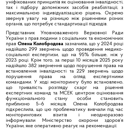
уніфікованих принципів як оцінювання інвалідності,
так і підбору допоміжних засобів реабілітації, з
максимальною індивідуалізацією рішень. Окремо
звернув увагу на різницю між рішеннями різних
органів, що потребує стандартизації підходів.
Представник Уповноваженого Верховної Ради
України з прав людини з соціальних та економічних
прав
Олена Колобродова
зазначила, що у 2024 році
надійшло 299 звернень щодо проведення медико-
соціальної експертизи, що на 95% більше, ніж у
2023 році. Крім того, за перші 10 місяців 2025 року
надійшло 382 звернення щодо порушення права на
встановлення інвалідності та 229 звернень щодо
порушення права на огляд експертними
командами. У ході моніторингу було встановлено,
що тривалість розгляду скарг на рішення
експертних команд та МСЕК центром оцінювання
функціонального стану особи становить
приблизно 5–6 місяців. Олена Колобродова
підкреслила, що цю проблематику вивчали під час
моніторингових візитів і неодноразово
інформували Міністерство охорони здоров’я
України, яке оперативно реагує на рекомендації.