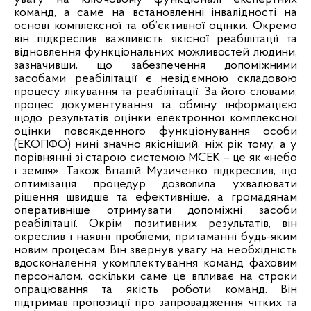
команд, а саме на встановленні інвалідності на
основі комплексної та об’єктивної оцінки. Окремо
він підкреслив важливість якісної реабілітації та
відновлення
функціональних можливостей людини,
зазначивши, що забезпечення допоміжними
засобами реабілітації є невід’ємною складовою
процесу лікування та реабілітації. За його словами,
процес документування та обміну інформацією
щодо результатів оцінки електронної комплексної
оцінки повсякденного функціонування особи
(ЕКОПФО) нині значно якісніший, ніж рік тому, а у
порівнянні зі старою системою МСЕК – це як «небо
і земля». Також Віталій Музиченко підкреслив, що
оптимізація процедур дозволила ухвалювати
рішення швидше та ефективніше, а громадянам
оперативніше отримувати допоміжні засоби
реабілітації. Окрім позитивних результатів, він
окреслив і наявні проблеми, притаманні будь-яким
новим процесам. Він звернув увагу на необхідність
вдосконалення укомплектування команд фаховим
персоналом, оскільки саме це впливає на строки
опрацювання та якість роботи команд. Він
підтримав пропозиції про запровадження чітких та