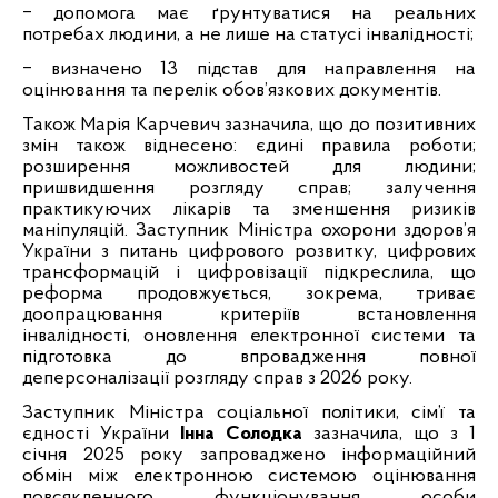
‒
допомога має ґрунтуватися на реальних
потребах людини, а не лише на статусі інвалідності;
‒
визначено 13 підстав для направлення на
оцінювання та перелік обов’язкових документів.
Також Марія Карчевич зазначила, що до позитивних
змін також віднесено: єдині правила роботи;
розширення можливостей для людини;
пришвидшення розгляду справ; залучення
практикуючих лікарів та зменшення ризиків
маніпуляцій. Заступник Міністра охорони здоров’я
України з питань цифрового розвитку, цифрових
трансформацій і цифровізації підкреслила, що
реформа продовжується, зокрема, триває
доопрацювання критеріїв встановлення
інвалідності, оновлення електронної системи та
підготовка до впровадження повної
деперсоналізації розгляду справ з 2026 року.
Заступник Міністра соціальної політики, сім’ї та
єдності України
Інна Солодка
зазначила, що з 1
січня 2025 року запроваджено інформаційний
обмін між електронною системою оцінювання
повсякденного функціонування особи