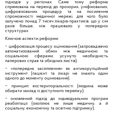
підходів у регіонах. Саме тому реформа
спрямована на перехід до прозорих, уніфікованих,
цифровізованих процедур та на посилення
спроможності медичної мережі, для чого було
залучено понад 7 тисяч лікарів-практиків, що у сім
разів більше, ніж працювало у попередніх
структурах.
Ключові аспекти реформи:
‒
цифровізація процесу оцінювання (запроваджено
автоматизований обмін між медичною та
соціальною сферами, усунуто необхідність
паперових справ та обхідних листів);
‒
«попереднє засліплення» як антикорупційний
інструмент (пацієнт та лікарі не знають один
одного до моменту оцінювання);
‒
принцип екстериторіальності (людина може
обирати заклад із доступного переліку);
‒
оновлений підхід до індивідуальних програм
реабілітації (охоплює не лише медичну, а й
соціальну, економічну та освітню підтримку);