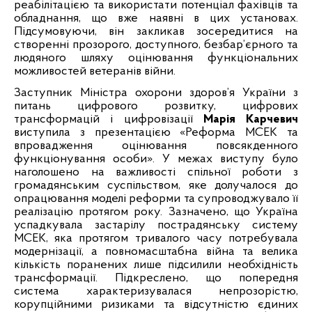
реабілітацією та використати потенціал фахівців та
обладнання, що вже наявні в цих установах.
Підсумовуючи, він закликав зосередитися на
створенні прозорого, доступного, безбар’єрного та
людяного шляху оцінювання функціональних
можливостей ветеранів війни.
Заступник Міністра охорони здоров’я України з
питань цифрового розвитку, цифрових
трансформацій і цифровізації
Марія Карчевич
виступила з презентацією «Реформа МСЕК та
впровадження оцінювання повсякденного
функціонування особи». У межах виступу було
наголошено на важливості спільної роботи з
громадянським суспільством, яке долучалося до
опрацювання моделі реформи та супроводжувало її
реалізацію протягом року. Зазначено, що Україна
успадкувала застарілу пострадянську систему
МСЕК, яка протягом тривалого часу потребувала
модернізації, а повномасштабна війна та велика
кількість поранених лише підсилили необхідність
трансформації. Підкреслено, що попередня
система характеризувалася непрозорістю,
корупційними ризиками та відсутністю єдиних