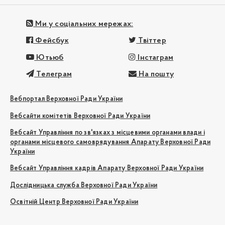
Ми у соціальних мережах:
Фейсбук
Твіттер
Ютьюб
Інстаграм
Телеграм
На пошту
Вебпортал Верховної Ради України
Вебсайти комітетів Верховної Ради України
Вебсайт Управління по зв'язках з місцевими органами влади і
органами місцевого самоврядування Апарату Верховної Ради
України
Вебсайт Управління кадрів Апарату Верховної Ради України
Дослідницька служба Верховної Ради України
Освітній Центр Верховної Ради України