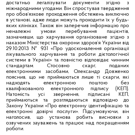
достатньо легалізувати документи згідно з
міжнародними угодами. Він спростував твердження
про обов’язкове проходження обстежень виключно
в установі, адже люди можуть проходити їх у будь-
яких клініках. Також він заперечив інформацію про
неналежні умови перебування пацієнтів,
зазначивши, що харчування організоване згідно з
наказом Міністерства охорони здоров’я України від
29.10.2013 № 931 «Про удосконалення організації
лікувального харчування та роботи дієтологічної
системи в Україні» та повністю відповідає чинним
стандартам. Стосовно скарг, поданих
електронними засобами, Олександр Довженко
пояснив, що не приймаються лише ті скарги, які
надходять електронною поштою без
кваліфікованого електронного підпису (КЕП).
Натомість усі звернення, підписані КЕП,
приймаються та розглядаються відповідно до
Закону України «Про електронну ідентифікацію та
електронні довірчі послуги». Підсумовуючи, він
наголосив, що установа робить висновки з
озвучених зауважень та працює над покращенням
роботи.