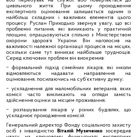
або перебуває на службі, або повертається до
цивільного життя. При цьому проходження
експертного оцінювання залишається одним із
найбільш складних і важливих елементів цього
процесу. Руслан Приходько звернув увагу, що всі
проблемні питання, які виникають у практичній
площині, опрацьовуються спільно з Міністерством
охорони здоров’я України. Він наголосив на
важливості належної організації процесів на місцях,
оскільки саме тут виникає найбільше труднощів.
Серед ключових проблем він виокремив:
‒
формальний підхід сімейних лікарів, які інколи
відмовляються надавати направлення на
оцінювання, посилаючись на суб’єктивну думку;
‒
ускладнення для маломобільних ветеранів, яких
комісії часто викликають на огляди замість
здійснення оцінки за місцем проживання;
‒
розташування лікарів у різних будівлях, що
ускладнює проходження комісій.
Генеральний директор Фонду соціального захисту
осіб з інвалідністю
Віталій Музиченко
зосередив
увагу на ключовому функціоналі експертних