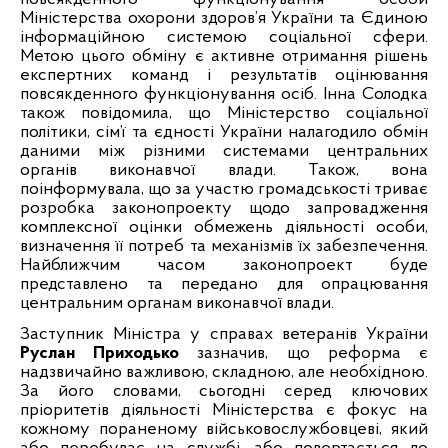
Міністерства
охорони здоров’я України та Єдиною
інформаційною системою соціальної сфери.
Метою цього обміну є активне отримання рішень
експертних команд і результатів оцінювання
повсякденного функціонування осіб. Інна Солодка
також повідомила, що
Міністерство соціальної
політики, сім’ї та єдності України налагодило обмін
даними між різними системами центральних
органів виконавчої влади. Також, вона
поінформувала, що за участю громадськості триває
розробка законопроекту щодо запровадження
комплексної оцінки обмежень діяльності особи,
визначення її потреб та механізмів їх забезпечення.
Найближчим часом законопроект буде
представлено та передано для опрацювання
центральним органам виконавчої влади.
Заступник Міністра у справах ветеранів України
Руслан Приходько
зазначив, що реформа є
надзвичайно важливою, складною, але необхідною.
За його словами, сьогодні серед ключових
пріоритетів діяльності Міністерства є фокус на
кожному пораненому військовослужбовцеві, який