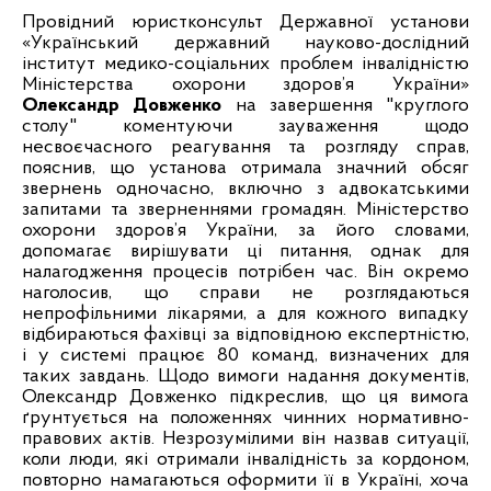
Провідний юристконсульт Державної установи
«Український державний науково-дослідний
інститут медико-соціальних проблем інвалідністю
Міністерства охорони здоров’я України»
Олександр Довженко
на завершення "круглого
столу"
коментуючи зауваження щодо
несвоєчасного реагування та розгляду справ,
пояснив, що установа отримала значний обсяг
звернень одночасно, включно з адвокатськими
запитами та зверненнями громадян. Міністерство
охорони здоров’я України, за його словами,
допомагає вирішувати ці питання, однак для
налагодження процесів потрібен час. Він окремо
наголосив, що справи не розглядаються
непрофільними лікарями, а для кожного випадку
відбираються фахівці за відповідною експертністю,
і у системі працює 80 команд, визначених для
таких завдань. Щодо вимоги надання документів,
Олександр Довженко підкреслив, що ця вимога
ґрунтується на положеннях чинних нормативно-
правових актів. Незрозумілими він назвав ситуації,
коли люди, які отримали інвалідність за кордоном,
повторно намагаються оформити її в Україні, хоча