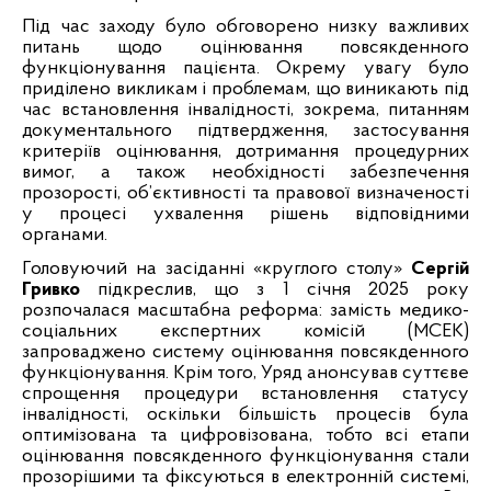
Під час заходу було обговорено низку важливих
питань щодо оцінювання повсякденного
функціонування пацієнта. Окрему увагу було
приділено викликам і проблемам, що виникають під
час встановлення інвалідності, зокрема, питанням
документального підтвердження, застосування
критеріїв оцінювання, дотримання процедурних
вимог, а також необхідності забезпечення
прозорості, об’єктивності та правової визначеності
у процесі ухвалення рішень відповідними
органами.
Головуючий на засіданні «круглого столу»
Сергій
Гривко
підкреслив, що з 1 січня 2025 року
розпочалася масштабна реформа: замість медико-
соціальних експертних комісій (МСЕК)
запроваджено систему оцінювання повсякденного
функціонування. Крім того, Уряд анонсував суттєве
спрощення процедури встановлення статусу
інвалідності, оскільки більшість процесів була
оптимізована та цифровізована, тобто всі етапи
оцінювання повсякденного функціонування стали
прозорішими та фіксуються в електронній системі,