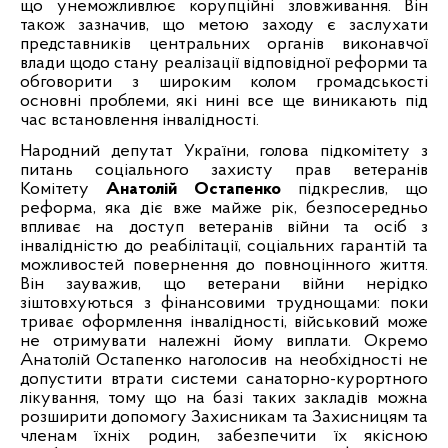
що унеможливлює корупційні зловживання. Він
також зазначив, що метою заходу є заслухати
представників центральних органів виконавчої
влади щодо стану реалізації відповідної реформи та
обговорити з широким колом громадськості
основні проблеми, які нині все ще виникають під
час встановлення інвалідності.
Народний депутат України, голова підкомітету з
питань соціального захисту прав ветеранів
Комітету
Анатолій Остапенко
підкреслив, що
реформа, яка діє вже майже рік, безпосередньо
впливає на доступ ветеранів війни та осіб з
інвалідністю до реабілітації, соціальних гарантій та
можливостей повернення до повноцінного життя.
Він зауважив, що ветерани війни нерідко
зіштовхуються з фінансовими труднощами: поки
триває оформлення інвалідності, військовий може
не отримувати належні йому виплати. Окремо
Анатолій Остапенко наголосив на необхідності не
допустити втрати системи санаторно-курортного
лікування, тому що на базі таких закладів можна
розширити допомогу Захисникам та Захисницям та
членам їхніх родин, забезпечити їх якісною