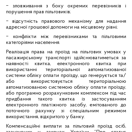
‒
зловживання з боку окремих перевізників і
порушення прав пільговиків;
‒
відсутність правового механізму для надання
адресної грошової допомоги на місцевому рівні;
‒
конфлікти між перевізниками та пільговими
категоріями населення.
Реалізація права на проїзд на пільгових умовах у
пасажирському транспорті здійснюватиметься за
наявності квитка, електронного квитка при
використанні територіальної автоматизованої
системи обліку оплати проїзду, що генерується та/
або використовується територіальною
автоматизованою системою обліку оплати проїзду,
або програмно розрахунковим комплексом під час
придбання такого квитка із застосуванням
електронного платіжного засобу, емітованого до
поточного рахунку зі спеціальним режимом
використання, відкритого у банку.
Компенсаційні виплати за пільговий проїзд осіб,