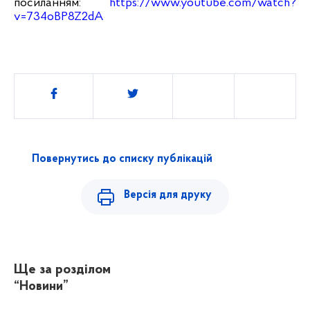
посиланням:
https://www.youtube.com/watch?
v=734oBP8Z2dA
Поділитись
Повернутись до списку публікацій
Версія для друку
Ще за розділом
“Новини”