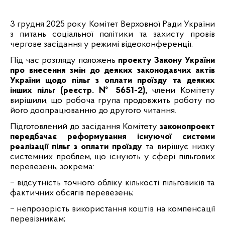
3 грудня 2025 року Комітет Верховної Ради України
з питань соціальної політики та захисту провів
чергове засідання у режимі відеоконференції.
Під час розгляду положень
проекту Закону України
про внесення змін до деяких законодавчих актів
України щодо пільг з оплати проїзду та деяких
інших пільг (реєстр. № 5651-2),
члени Комітету
вирішили, що робоча група продовжить роботу по
його доопрацюванню до другого читання.
Підготовлений до засідання Комітету
законопроект
передбачає реформування існуючої системи
реалізації пільг з оплати проїзду
та вирішує низку
системних проблем, що існують у сфері пільгових
перевезень, зокрема:
‒
відсутність точного обліку кількості пільговиків та
фактичних обсягів перевезень;
‒
непрозорість використання коштів на компенсації
перевізникам;