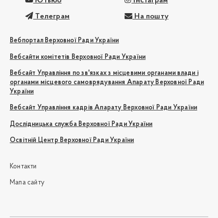
Ютьюб
Інстаграм
Телеграм
На пошту
Вебпортал Верховної Ради України
Вебсайти комітетів Верховної Ради України
Вебсайт Управління по зв'язках з місцевими органами влади і
органами місцевого самоврядування Апарату Верховної Ради
України
Вебсайт Управління кадрів Апарату Верховної Ради України
Дослідницька служба Верховної Ради України
Освітній Центр Верховної Ради України
Контакти
Мапа сайту