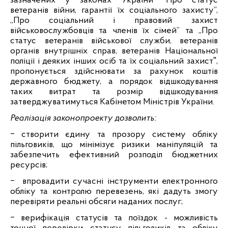
зазначених у законах України “Про статус
ветеранів війни, гарантії їх соціального захисту”,
„Про соціальний і правовий захист
військовослужбовців та членів їх сімей” та „Про
статус ветеранів військової служби, ветеранів
органів внутрішніх справ, ветеранів Національної
поліції і деяких інших осіб та їх соціальний захистˮ,
пропонується здійснювати за рахунок коштів
державного бюджету, а порядок відшкодування
таких витрат та розмір відшкодування
затверджуватимуться Кабінетом Міністрів України.
Реалізація законопроекту дозволить:
‒
створити єдину та прозору систему обліку
пільговиків, що мінімізує ризики маніпуляцій та
забезпечить ефективний розподіл бюджетних
ресурсів;
‒
впровадити сучасні інструменти електронного
обліку та контролю перевезень, які дадуть змогу
перевіряти реальні обсяги наданих послуг;
‒
верифікація статусів та поїздок - можливість