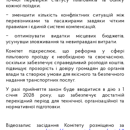
точної перевірки статусу пільговиків та обліку
кожної поїздки;
‒
зменшити кількість конфліктних ситуацій між
перевізниками та пасажирами завдяки чітким
правилам і єдиній системі компенсацій;
‒
оптимізувати видатки місцевих бюджетів,
усунувши зловживання та невиправдані витрати.
Комітет підкреслює, що реформа у сфері
пільгового проїзду є необхідною та своєчасною,
оскільки забезпечує справедливий розподіл коштів,
підвищує прозорість і довіру громадян до органів
влади та створює умови для якісного та безпечного
надання транспортних послуг.
У разі прийняття закон буде вводитися в дію з 1
січня 2028 року, що забезпечує достатній
перехідний період для технічної, організаційної та
нормативної підготовки.
Відеозапис засідання Комітету розміщено за