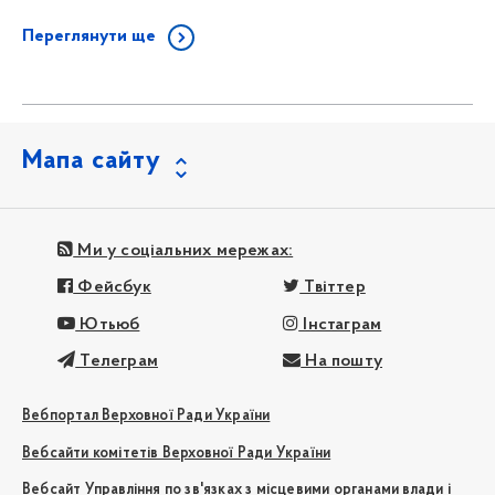
Переглянути ще
Мапа сайту
Ми у соціальних мережах:
Фейсбук
Твіттер
Ютьюб
Інстаграм
Телеграм
На пошту
Вебпортал Верховної Ради України
Вебсайти комітетів Верховної Ради України
Вебсайт Управління по зв'язках з місцевими органами влади і