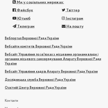
Ми у соціальних мережах:
Фейсбук
Твіттер
Ютьюб
Інстаграм
Телеграм
На пошту
Вебпортал Верховної Ради України
Вебсайти комітетів Верховної Ради України
Вебсайт Управління по зв'язках з місцевими органами влади і
органами місцевого самоврядування Апарату Верховної Ради
України
Вебсайт Управління кадрів Апарату Верховної Ради України
Дослідницька служба Верховної Ради України
Освітній Центр Верховної Ради України
Контакти