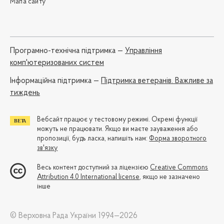
Мапа сайту
Програмно-технічна підтримка —
Управління
комп'ютеризованих систем
Iнформаційна підтримка —
Підтримка ветеранів. Важливе за
тиждень
Вебсайт працює у тестовому режимі. Окремі функції
можуть не працювати. Якщо ви маєте зауваження або
пропозиції, будь ласка, напишіть нам:
Форма зворотного
зв'язку
Весь контент доступний за ліцензією
Creative Commons
Attribution 4.0 International license
, якщо не зазначено
інше
© Верховна Рада України 1994—2026