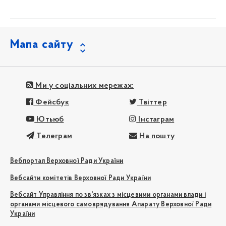
Мапа сайту
Ми у соціальних мережах:
Фейсбук
Твіттер
Ютьюб
Інстаграм
Телеграм
На пошту
Вебпортал Верховної Ради України
Вебсайти комітетів Верховної Ради України
Вебсайт Управління по зв'язках з місцевими органами влади і
органами місцевого самоврядування Апарату Верховної Ради
України