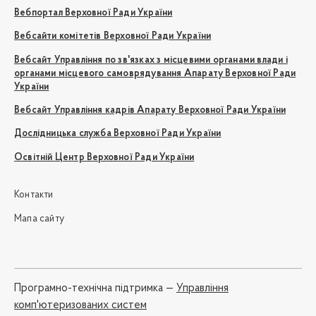
Вебпортал Верховної Ради України
Вебсайти комітетів Верховної Ради України
Вебсайт Управління по зв'язках з місцевими органами влади і
органами місцевого самоврядування Апарату Верховної Ради
України
Вебсайт Управління кадрів Апарату Верховної Ради України
Дослідницька служба Верховної Ради України
Освітній Центр Верховної Ради України
Контакти
Мапа сайту
Програмно-технічна підтримка —
Управління
комп'ютеризованих систем