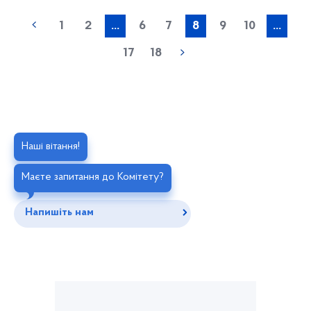
1
2
...
6
7
8
9
10
...
17
18
Наші вітання!
Маєте запитання до Комітету?
Напишіть нам