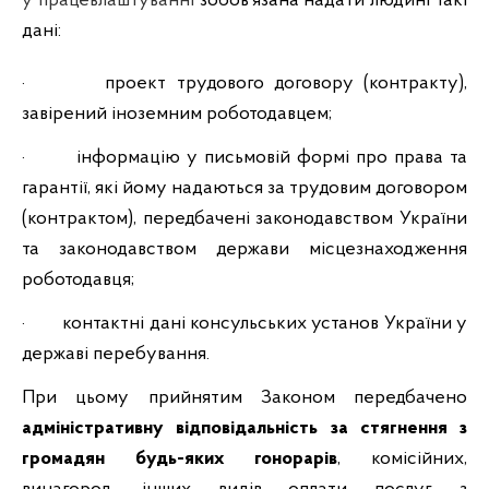
у працевлаштуванні
зобов’язана надати людині такі
дані:
· проект трудового договору (контракту),
завірений іноземним роботодавцем;
· інформацію у письмовій формі про права та
гарантії, які йому надаються за трудовим договором
(контрактом), передбачені законодавством України
та законодавством держави місцезнаходження
роботодавця;
· контактні дані консульських установ України у
державі перебування.
При цьому прийнятим Законом передбачено
адміністративну відповідальність за стягнення з
громадян будь-яких гонорарів
, комісійних,