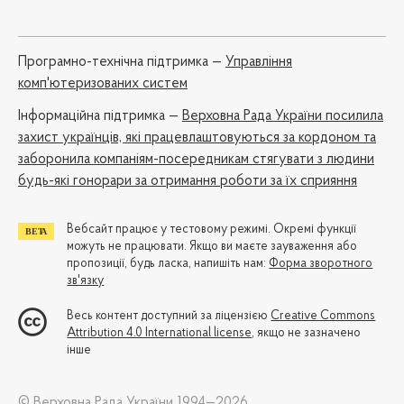
Програмно-технічна підтримка —
Управління
комп'ютеризованих систем
Iнформаційна підтримка —
Верховна Рада України посилила
захист українців, які працевлаштовуються за кордоном та
заборонила компаніям-посередникам стягувати з людини
будь-які гонорари за отримання роботи за їх сприяння
Вебсайт працює у тестовому режимі. Окремі функції
можуть не працювати. Якщо ви маєте зауваження або
пропозиції, будь ласка, напишіть нам:
Форма зворотного
зв'язку
Весь контент доступний за ліцензією
Creative Commons
Attribution 4.0 International license
, якщо не зазначено
інше
© Верховна Рада України 1994—2026