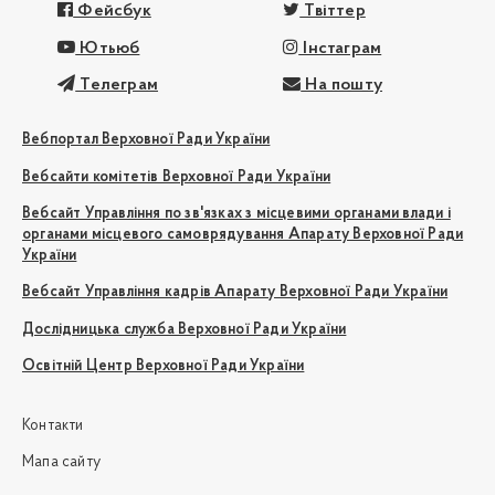
Фейсбук
Твіттер
Ютьюб
Інстаграм
Телеграм
На пошту
Вебпортал Верховної Ради України
Вебсайти комітетів Верховної Ради України
Вебсайт Управління по зв'язках з місцевими органами влади і
органами місцевого самоврядування Апарату Верховної Ради
України
Вебсайт Управління кадрів Апарату Верховної Ради України
Дослідницька служба Верховної Ради України
Освітній Центр Верховної Ради України
Контакти
Мапа сайту