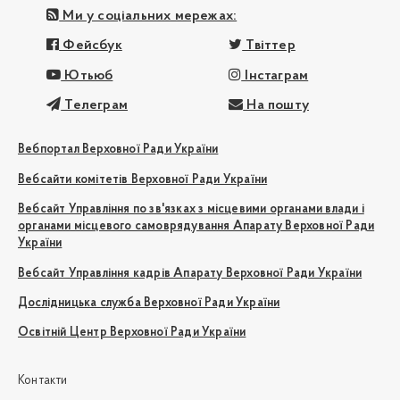
Ми у соціальних мережах:
Фейсбук
Твіттер
Ютьюб
Інстаграм
Телеграм
На пошту
Вебпортал Верховної Ради України
Вебсайти комітетів Верховної Ради України
Вебсайт Управління по зв'язках з місцевими органами влади і
органами місцевого самоврядування Апарату Верховної Ради
України
Вебсайт Управління кадрів Апарату Верховної Ради України
Дослідницька служба Верховної Ради України
Освітній Центр Верховної Ради України
Контакти