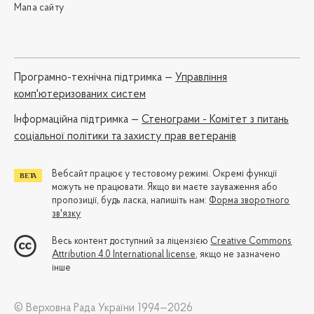
Мапа сайту
Програмно-технічна підтримка —
Управління
комп'ютеризованих систем
Iнформаційна підтримка —
Стенограми - Комітет з питань
соціальної політики та захисту прав ветеранів
Вебсайт працює у тестовому режимі. Окремі функції
можуть не працювати. Якщо ви маєте зауваження або
пропозиції, будь ласка, напишіть нам:
Форма зворотного
зв'язку
Весь контент доступний за ліцензією
Creative Commons
Attribution 4.0 International license
, якщо не зазначено
інше
© Верховна Рада України 1994—2026