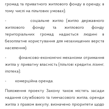
громад та приватного житлового фонду в оренду, в
тому числі на пільгових умовах);
-
соціальне житло (житло державного
житлового фонду та житлового фонду
територіальних громад надається людині в
безоплатне користування для незахищених верств
населення);
-
фінансово-економічні механізми отримання
житла у приватну власність (пільгові кредити, лізинг,
іпотека);
-
комерційна оренда.
Положення проекту Закону також містять засади
надання службового та тимчасового житла, о
ренди
житла з правом викупу, визначено пріоритети щодо