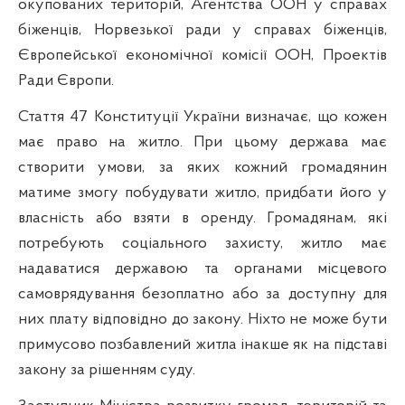
окупованих територій,
Агентства ООН у справах
біженців
, Норвезької ради у справах біженців,
Європейської економічної комісії ООН,
Проектів
Ради Європи
.
Стаття 47 Конституції України визначає, що к
ожен
має право на житло. При цьому держава має
створити умови, за яких кожний громадянин
матиме змогу побудувати житло, придбати його у
власність або взяти в оренду.
Громадянам, які
потребують соціального захисту, житло має
надаватися державою та органами місцевого
самоврядування безоплатно або за доступну для
них плату відповідно до закону.
Ніхто не може бути
примусово позбавлений житла інакше як на підставі
закону за рішенням суду.