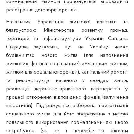
комунальним майном пропонується впровадити
реєстрацію договорів оренди.
Н
ачальник Управління житлової політики та
благоустрою
Міністерства розвитку громад,
територій та інфраструктури України Світлана
Старцева зауважила, що на Україну чекає
будівництво нового житла (для наповнення
житлових фондів соціальним/тимчасовим житлом,
житлом для соціальної оренди), капітальний ремонт
та реконструкція наявного у фондах житла,
реалізація державно-приватного партнерства у
процесі створення відповідних фондів (залучення
інвестицій). Підтримується заборона приватизації
соціального житла для його збереження з метою
подальшого використання громадянами, які цього
потребують (як це і передбачено діючим