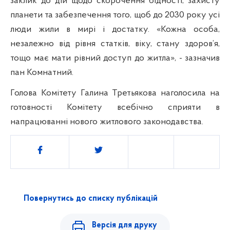
заклик до дій щодо скорочення бідності, захисту
планети та забезпечення того, щоб до 2030 року усі
люди жили в мирі і достатку.
«Кожна особа,
незалежно від рівня статків, віку, стану здоров’я,
тощо має мати рівний доступ до житла», - зазначив
пан Комнатний.
Голова Комітету Галина Третьякова наголосила на
готовності Комітету всебічно сприяти в
напрацюванні нового житлового законодавства.
Поділитись
Повернутись до списку публікацій
Версія для друку