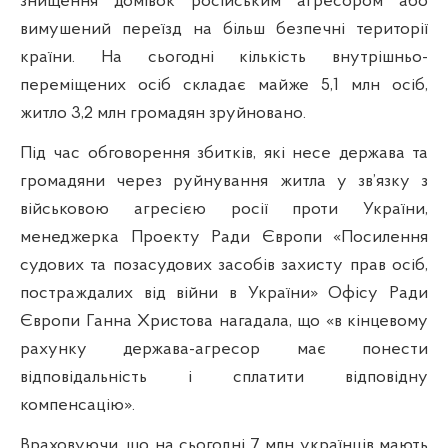
знищення домівок російським агресором або
вимушений переїзд на більш безпечні території
країни. На сьогодні кількість внутрішньо-
переміщених осіб складає майже 5,1 млн осіб,
житло 3,2 млн громадян зруйновано.
Під час обговорення збитків, які несе держава та
громадяни через руйнування житла у зв’язку з
військовою агресією росії проти України,
м
енеджерка
Проекту Ради Європи «Посилення
судових та позасудових засобів захисту прав осіб,
постраждалих від війни в України» Офісу Ради
Європи
Ганна Христова нагадала, що «в кінцевому
рахунку держава-агресор має понести
відповідальність і сплатити відповідну
компенсацію».
Враховуючи, що на сьогодні 7 млн українців мають