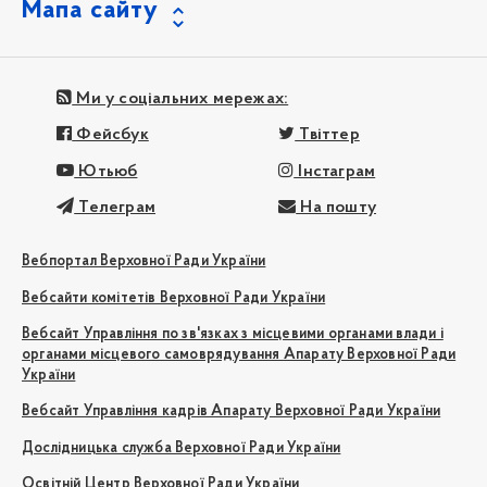
Мапа сайту
Ми у соціальних мережах:
Фейсбук
Твіттер
Ютьюб
Інстаграм
Телеграм
На пошту
Вебпортал Верховної Ради України
Вебсайти комітетів Верховної Ради України
Вебсайт Управління по зв'язках з місцевими органами влади і
органами місцевого самоврядування Апарату Верховної Ради
України
Вебсайт Управління кадрів Апарату Верховної Ради України
Дослідницька служба Верховної Ради України
Освітній Центр Верховної Ради України