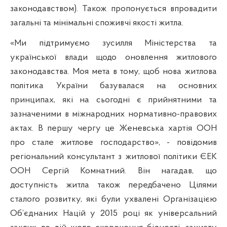
законодавством). Також пропонується впровадити
загальні та мінімальні споживчі якості житла.
«Ми підтримуємо зусилля Міністерства та
української влади щодо оновлення житлового
законодавства. Моя мета в тому, щоб нова житлова
політика України базувалася на основних
принципах, які на сьогодні є прийнятними та
зазначеними в міжнародних нормативно-правових
актах. В першу чергу це Женевська хартія ООН
про стале житлове господарство», - повідомив
регіональний консультант з житлової політики ЄЕК
ООН Сергій Комнатний. Він нагадав, що
доступність житла також передбачено Цілями
сталого розвитку, які
були ухвалені Організацією
Об’єднаних Націй у 2015 році як універсальний