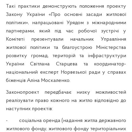
Такі практики
демонструють положення
проекту
Закону України
«Про основні засади житлової
політики», напрацьовані Урядом з міжнародними
партнерами, який під час робочої зустрічі у
Комітеті презентували начальник Управління
житлової політики та благоустрою
Міністерства
розвитку громад, територій та інфраструктури
України Світлана Старцева та координатор-
національний експерт Норвезької ради у справах
біженців Аліна Москаленко.
Законопроект передбачає низку можливостей
реалізувати право кожного на житло відповідно до
наступних проектів:
-
соціальна оренда (надання житла державного
житлового фонду, житлового фонду територіальних