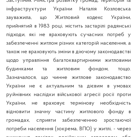
Заступник
Міністра розвитку громад, територій та
інфраструктури України
Наталія Козловська
зауважила, що
Житловий кодекс України,
прийнятий в 1983 році, містить застарілі радянські
підходи, які не враховують сучасних потреб у
забезпеченні житлом різних категорій населення, а
також не враховують зміни в діючому законодавстві
щодо управління багатоквартирними житловими
будинками та житловим фондом, тощо.
Зазначалося, що чинне житлове законодавство
України не є актуальним та дієвим в умовах
руйнівних наслідки військової агресії росії проти
України, не враховує термінову необхідність
відновити значну частину житлового фонду в
громадах,
сприяти забезпеченню
зростаючої
потреби населення (зокрема, ВПО) у житлі, - через